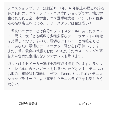
テニスショップラリーは創業1981年。40年以上の歴史を誇る
神戸長田のテニス・ソフトテニス専門ショップです。地元学
生に慕われる全日本学生テニス選手権大会（インカレ）優勝
者の名物店長をはじめ、ラリースタッフは精鋭揃い！
一番良いラケットとは自分のプレイスタイルにあったラケッ
ト！硬式・軟式とも幅広く多種多様なテニスラケットの特徴
を把握しておりますので、適切なアドバイスと情報をもと
に、あなたに最適なテニスラケット選びをお手伝いします。
また、常に最良の状態でお使いいただくためストリングの張
替えを含めた定期的なメンテナンスも承ります。
ガットは主要メーカーほぼ全種類取り揃えています。ラケッ
ト・レベルに合ったガットをお選びいただけます。テニスの
お悩み、相談はお気軽に。ぜひ、Tennis Shop Rally / テニス
ショップラリーで、より充実したテニスライフをお楽しみく
ださい。
新規会員登録
ログイン