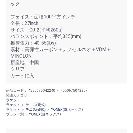
ック
フェイス：面積100平方インチ
全長：27inch
サイズ；G0-2(平均260g)
バランスポイント：平均335(mm)
推奨張力：40-55(lbs)
素材：高弾性カーボン＋ナノセルネオ＋VDM＋
MINOLON
原産地：中国
クリア
カートに入
商品コード：
4550675042240 ～ 4550675042257
関連カテゴリ：
ラケット
ラケット
＞
テニス(硬式)
ラケット
＞
テニス(硬式)
＞
YONEX(ヨネックス)
ブランド別
＞
YONEX(ヨネックス)