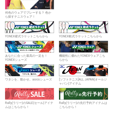
何色のウェアでプレーする？ 色か
ら探すテニスウェア！
YONEX硬式ラケットこちらから
YONEX軟式ラケットこちらから
あなたに合った最高の一足を！
機能性に優れたYONEXウェアこち
YONEXシューズ
らから
ワタシを、動かせ。asicsシューズ
[ソフトテニス]ALL JAPAN(オールジ
ャパン)アイテム
Rally(ラリー)のSALE(セール)アイテ
Rally(ラリー)の先行予約アイテムは
ムはこちらから！
こちらから！