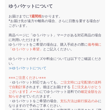
ゆうパケットについて
お届けまでに
1週間程
かかります。
*お届け先が遠方や離島の場合、さらに日数を要する場合が
ございます。
商品ページに「ゆうパケット」マークがある対応商品の場合
に利用いただけます。
ゆうパケットをご希望の場合は、購入手続きの際に
備考欄に
「ゆうパケット希望」
とご記入ください。
ゆうパケットのサイズや料金については以下でご確認くださ
い。
≫ゆうパケットについて
※※※ご注意ください※※※
・ゆうパケット対応であっても、
ご注文時には宅配便の送料
で自動計算
されます。後ほどお届けする
【ご注文ありがとう
ございます】メール
にてゆうパケット送料での
確定金額をお
知らせ
させていただきます。
・ゆうパケットをご希望の場合、
支払方法は銀行振込のみ
に
なりますので予めご了承ください。