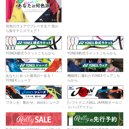
何色のウェアでプレーする？ 色か
ら探すテニスウェア！
YONEX硬式ラケットこちらから
YONEX軟式ラケットこちらから
あなたに合った最高の一足を！
機能性に優れたYONEXウェアこち
YONEXシューズ
らから
ワタシを、動かせ。asicsシューズ
[ソフトテニス]ALL JAPAN(オールジ
ャパン)アイテム