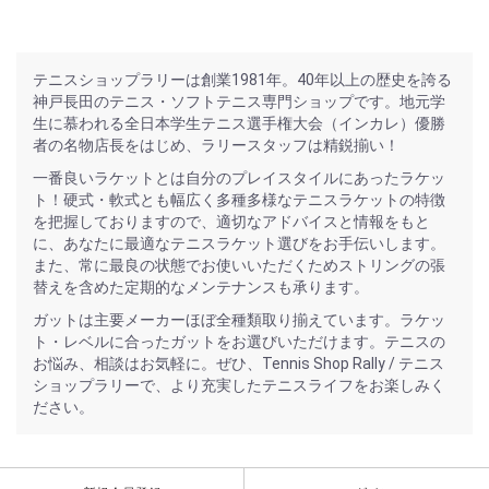
テニスショップラリーは創業1981年。40年以上の歴史を誇る
神戸長田のテニス・ソフトテニス専門ショップです。地元学
生に慕われる全日本学生テニス選手権大会（インカレ）優勝
者の名物店長をはじめ、ラリースタッフは精鋭揃い！
一番良いラケットとは自分のプレイスタイルにあったラケッ
ト！硬式・軟式とも幅広く多種多様なテニスラケットの特徴
を把握しておりますので、適切なアドバイスと情報をもと
に、あなたに最適なテニスラケット選びをお手伝いします。
また、常に最良の状態でお使いいただくためストリングの張
替えを含めた定期的なメンテナンスも承ります。
ガットは主要メーカーほぼ全種類取り揃えています。ラケッ
ト・レベルに合ったガットをお選びいただけます。テニスの
お悩み、相談はお気軽に。ぜひ、Tennis Shop Rally / テニス
ショップラリーで、より充実したテニスライフをお楽しみく
ださい。