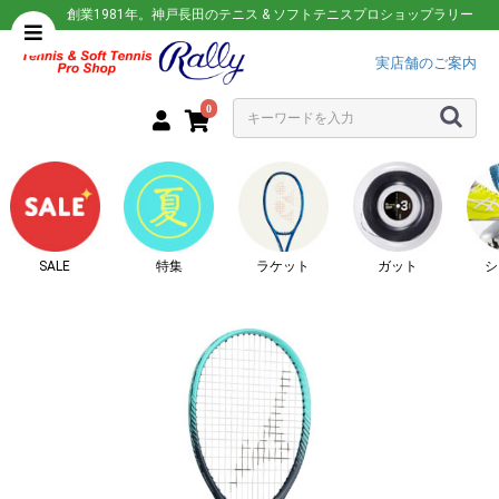
創業1981年。神戸長田のテニス & ソフトテニスプロショップラリー
実店舗のご案内
0
SALE
特集
ラケット
ガット
シ