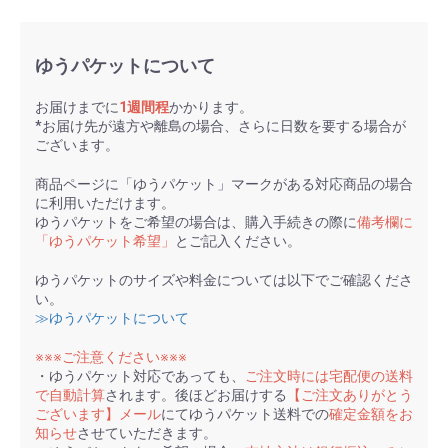
ゆうパケットについて
お届けまでに
1週間程
かかります。
*お届け先が遠方や離島の場合、さらに日数を要する場合が
ございます。
商品ページに「ゆうパケット」マークがある対応商品の場合
に利用いただけます。
ゆうパケットをご希望の場合は、購入手続きの際に
備考欄に
「ゆうパケット希望」
とご記入ください。
ゆうパケットのサイズや料金については以下でご確認くださ
い。
≫ゆうパケットについて
※※※ご注意ください※※※
・ゆうパケット対応であっても、
ご注文時には宅配便の送料
で自動計算
されます。後ほどお届けする
【ご注文ありがとう
ございます】メール
にてゆうパケット送料での
確定金額をお
知らせ
させていただきます。