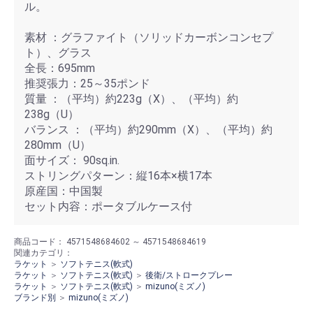
ル。
素材 ：グラファイト（ソリッドカーボンコンセプ
ト）、グラス
全長：695mm
推奨張力：25～35ポンド
質量 ：（平均）約223g（X）、（平均）約
238g（U）
バランス ：（平均）約290mm（X）、（平均）約
280mm（U）
面サイズ： 90sq.in.
ストリングパターン：縦16本×横17本
原産国：中国製
セット内容：ポータブルケース付
商品コード：
4571548684602 ～ 4571548684619
関連カテゴリ：
ラケット
＞
ソフトテニス(軟式)
ラケット
＞
ソフトテニス(軟式)
＞
後衛/ストロークプレー
ラケット
＞
ソフトテニス(軟式)
＞
mizuno(ミズノ)
ブランド別
＞
mizuno(ミズノ)