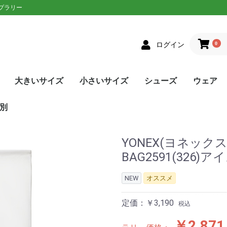
ップラリー
0
ログイン
大きいサイズ
小さいサイズ
シューズ
ウェア
クス
者向け
ニアラケット
on(ウィルソン)
XON(スリクソン)
LOP(ダンロップ)
laT(バボラ)
ce(プリンス)
D(ヘッド)
sin(トアルソン)
EX(ヨネックス)
Eラケット
生おすすめ
生用
者向け
ネットプレー
/ストロークプレー
ルラウンドモデル
EN(ゴーセン)
XON(スリクソン)
LOP(ダンロップ)
no(ミズノ)
EX(ヨネックス)
Eソフトテニスラケッ
ウェア
シューズ
メンズ
レディース
単張
ロールガット
張人限定
GOSEN(ゴーセン)
mizuno(ミズノ)
YONEX(ヨネックス)
Toalson(トアルソン)
オールラウンド
前衛/ネットプレー
後衛/ストロークプレー
トップス
ボトムス
トップス
ボトムス
ウェア
シューズ
メンズ
レディース
張人限定
ナチュラル
ポリエステル
ナイロン
ハイブリッド
DUNLOP(ダンロップ)
Wilson(ウィルソン)
GOSEN(ゴーセン)
SIGNUM PRO(シグナムプ
TecniFibre(テクニファイ
TOALSON(トアルソン)
BabolaT(バボラ)
YONEX(ヨネックス)
LUXILON(ルキシロン)
HEAD(ヘッド)
ポリエステル
ナイロン
GOSEN(ゴーセン)
TOALSON(トアルソン)
BabolaT(バボラ)
オールコート用
オムニ・クレーコート用
カーペット/ハードコート
ランニング用
ワイド
メンズ
レディース
ユニセックス
ジュニア
日本ソフトテニス連盟公認
asics(アシックス)
adidas(アディダス)
Babolat(バボラ)
Wilson(ウィルソン)
NIKE(ナイキ)
New Balance(ニューバラ
K・SWISS(Kスイス）
Prince(プリンス)
mizuno(ミズノ)
YONEX(ヨネックス)
SALEシューズ
カラーで選
SALEウェ
アウター
トップス
ボトムス
ワンピース
アンダー/
メンズ
レディース
ユニセック
ジュニア
asics(ア
adidas(
ellesse(
DUNLOP
SRIXON(
GOSEN(ゴ
NIKE(ナイ
BabolaT(
Paradis
FILA(フィラ
Prince(プ
mizuno(
New Bal
YONEX(ヨ
lecoqspo
別
ロ)
バー)
用
ンス)
ツ
ンス)
ポルティフ
シックス)
アディダス)
ウィルソン)
エレッセ)
ゴーセン)
ザオラル)
PRO(シグナムプ
スリクソン)
(ダンロップ)
(Kスイス)
bre(テクニファイ
N(トアルソン)
キ)
ance(ニューバラ
(バボラ)
o(パラディーゾ)
(ピンクイオン)
ヤケーヌ)
ラ)
プリンス)
ド)
ミズノ)
ヨネックス)
(ルーセント)
(ルキシロン)
ケンコー)
YONEX(ヨネック
BAG2591(326)
NEW
オススメ
定価：￥3,190
税込
￥2,871