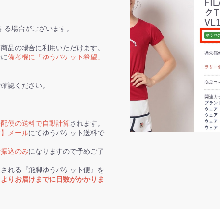
する場合がございます。
応商品の場合に利用いただけます。
際に
備考欄に「ゆうパケット希望」
ご確認ください。
宅配便の送料で自動計算
されます。
す】メール
にてゆうパケット送料で
行振込のみ
になりますので予めご了
送される『飛脚ゆうパケット便』を
トよりお届けまでに日数がかかりま