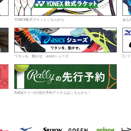
YONEX軟式ラケットこちらから
あな
ワタシを、動かせ。asicsシューズ
[ソフ
Rally(ラリー)の先行予約アイテムはこちらから！