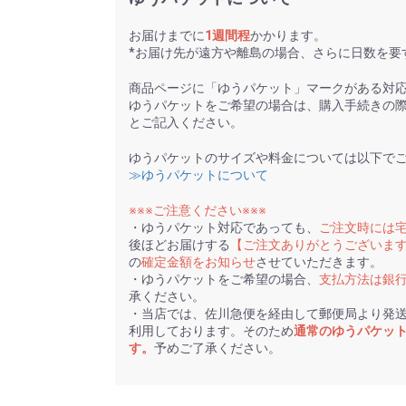
お届けまでに
1週間程
かかります。
*お届け先が遠方や離島の場合、さらに日数を要
商品ページに「ゆうパケット」マークがある対
ゆうパケットをご希望の場合は、購入手続きの
とご記入ください。
ゆうパケットのサイズや料金については以下で
≫ゆうパケットについて
※※※ご注意ください※※※
・ゆうパケット対応であっても、
ご注文時には
後ほどお届けする
【ご注文ありがとうございま
の
確定金額をお知らせ
させていただきます。
・ゆうパケットをご希望の場合、
支払方法は銀
承ください。
・当店では、佐川急便を経由して郵便局より発
利用しております。そのため
通常のゆうパケッ
す。
予めご了承ください。