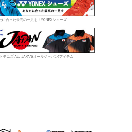
たに合った最高の一足を！YONEXシューズ
トテニス]ALL JAPAN(オールジャパン)アイテム