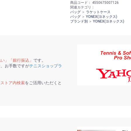
商品コード：
4550675007126
関連カテゴリ：
バッグ
＞
ラケットケース
バッグ
＞
YONEX(ヨネックス)
ブランド別
＞
YONEX(ヨネックス)
払い」「銀行振込」
です。
は、お手数ですが
テニスショップラ
て
ストア内検索
をご活用いただくと
。