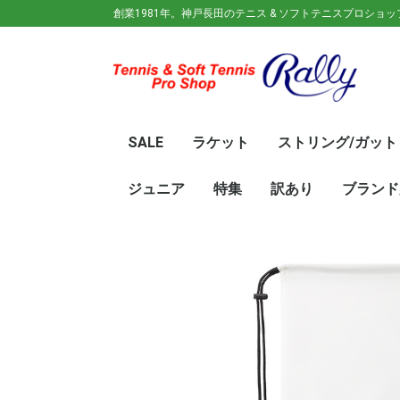
創業1981年。神戸長田のテニス & ソフトテニスプロショ
SALE
ラケット
ストリング/ガット
ガット(ソフトテニス)
ガット(硬式)
ラケット(硬式)
ソフトテニスラケット
シューズ
ウェア
バック
キャップ
その他
70%OFF
60％OFF
50%OFF
45%OFF
40%OFF
35%OFF
30%OFF
25％OFF
テニス(硬式)
ソフトテニス(軟式)
テニス(硬式)
ソフトテニス(軟式)
メンズ/ユニセッ
レディース
初心
ジュ
Wils
SRI
DUN
Babo
Prin
HEA
Toal
YON
SAL
中学
新入
初心
前衛/
後衛
オー
GOS
SRI
DUN
mizu
YON
SAL
ジュニア
特集
訳あり
ブランド
ト
ラケット
ウェア
シューズ
冬のオススメ商品
夏のオススメ商品
UV対策
お得な福袋
軟式ラケット
硬式ラケット
バッグ
シューズ
ウェア
asics(ア
adidas(
Wilson(
ellesse(
GOSEN(
zaoral(
SIGNUM 
SRIXON(
DUNLOP
K・SWISS
TecniFi
TOALSO
NIKE(ナイ
New Bal
BabolaT
Paradis
PINKION
YAKeNU(
FILA(フィ
Prince(
HEAD(ヘッ
mizuno(
YONEX(
LUCENT
LUXILON
KENKO(
ロ)
バー)
ンス)