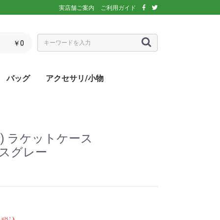
実店舗ご案内
ご利用ガイド
￥0
バッグ
アクセサリ/小物
ぶウェア
ア
インナー/スパッ
ス
シックス)
アディダス)
エレッセ)
(ダンロップ)
スリクソン)
ーセン)
キ)
バボラ)
o(パラディーゾ)
)
リンス)
ミズノ)
ance(ニューバラ
ネックス)
rtif(ルコックス
リュック
トートバッグ
ショルダーバッグ
ラケットバッグ
ラケットケース
シューズケース
マルチケース
クーラーバッグ・クーラー
ランドリーバッグ
スタッフバック
adidas(アディダス)
Wilson(ウィルソン)
ellesse(エレッセ)
GOSEN(ゴーセン)
NIKE(ナイキ)
New Balance(ニューバラ
BabolaT(バボラ)
DUNLOP(ダンロップ)
FILA(フィラ)
HEAD(ヘッド)
mizuno(ミズノ)
prince(プリンス)
YONEX(ヨネックス)
マスク
ボール
バック備品
ラケット用品
キャップ・バイザー
サングラス
ヘアバンド・リストバンド
アームカバー
グローブ・手袋
ソックス
ネックウォーマー
タオル
傘
ポーチ/コインケース
ネックカバー
UV対策
防寒対策
サプリメント・ドリンク
コート用品
ベージュ
カラフル/多色
ピンク
ブラウン/茶
パープル/紫
ブルー・ネイビー/青・紺
グリーン/緑
イエロー/黄
オレンジ/橙
レッド/赤
グレー/灰
ブラック/黒
ホワイト/白
ウォームアップシャツ
ベスト
ジャケット
ベンチコート
Tシャツ/ポロシャツ(半袖)
Tシャツ(長袖)
トレーナー/パーカー/セー
ゲームシャツ
ブレーカー
ウォームアップパンツ
ショートパンツ
ロングパンツ
スコート
オーバースカート
UV対策
ボレロ
練習グッズ
エアポンプ
グリップテープ
エッジガード
振動止め
UV対策
UV対策
UV対策
)
ボックス
ンス)
ター
ス) ラケットケース
アイスグレー