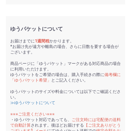
ゆうパケットについて
お届けまでに
1週間程
かかります。
*お届け先が遠方や離島の場合、さらに日数を要する場合が
ございます。
商品ページに「ゆうパケット」マークがある対応商品の場合
に利用いただけます。
ゆうパケットをご希望の場合は、購入手続きの際に
備考欄に
「ゆうパケット希望」
とご記入ください。
ゆうパケットのサイズや料金については以下でご確認くださ
い。
≫ゆうパケットについて
※※※ご注意ください※※※
・ゆうパケット対応であっても、
ご注文時には宅配便の送料
で自動計算
されます。後ほどお届けする
【ご注文ありがとう
ございます】メール
にてゆうパケット送料での
確定金額をお