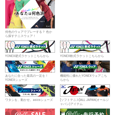
何色のウェアでプレーする？ 色か
ら探すテニスウェア！
YONEX硬式ラケットこちらから
YONEX軟式ラケットこちらから
あなたに合った最高の一足を！
機能性に優れたYONEXウェアこち
YONEXシューズ
らから
ワタシを、動かせ。asicsシューズ
[ソフトテニス]ALL JAPAN(オールジ
ャパン)アイテム