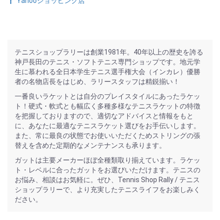
Yahooショッピング店
テニスショップラリーは創業1981年。40年以上の歴史を誇る
神戸長田のテニス・ソフトテニス専門ショップです。地元学
生に慕われる全日本学生テニス選手権大会（インカレ）優勝
者の名物店長をはじめ、ラリースタッフは精鋭揃い！
一番良いラケットとは自分のプレイスタイルにあったラケッ
ト！硬式・軟式とも幅広く多種多様なテニスラケットの特徴
を把握しておりますので、適切なアドバイスと情報をもと
に、あなたに最適なテニスラケット選びをお手伝いします。
また、常に最良の状態でお使いいただくためストリングの張
替えを含めた定期的なメンテナンスも承ります。
ガットは主要メーカーほぼ全種類取り揃えています。ラケッ
ト・レベルに合ったガットをお選びいただけます。テニスの
お悩み、相談はお気軽に。ぜひ、Tennis Shop Rally / テニス
ショップラリーで、より充実したテニスライフをお楽しみく
ださい。