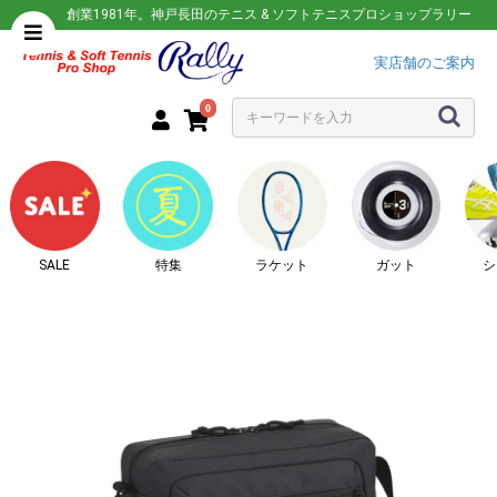
創業1981年。神戸長田のテニス & ソフトテニスプロショップラリー
実店舗のご案内
0
SALE
特集
ラケット
ガット
シ