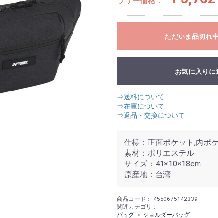
ラリー価格：
ただいま品切れ
お気に入りに
⇒送料について
⇒在庫について
⇒返品・交換について
仕様：正面ポケット,内ポケ
素材：ポリエステル
サイズ：41×10×18cm
原産地：台湾
商品コード：
4550675142339
関連カテゴリ：
バッグ
＞
ショルダーバッグ