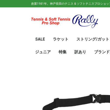
創業1981年。神戸長田のテニス & ソフトテニスプロショ
SALE
ラケット
ストリング/ガット
ガット(ソフトテニス)
ガット(硬式)
ラケット(硬式)
ソフトテニスラケット
シューズ
ウェア
バック
キャップ
その他
70%OFF
60％OFF
50%OFF
45%OFF
40%OFF
35%OFF
30%OFF
25％OFF
テニス(硬式)
ソフトテニス(軟式)
テニス(硬式)
ソフトテニス(軟式)
メンズ/ユニセッ
レディース
初心
ジュ
Wils
SRI
DUN
Babo
Prin
HEA
Toal
YON
SAL
中学
新入
初心
前衛/
後衛
オー
GOS
SRI
DUN
mizu
YON
SAL
ジュニア
特集
訳あり
ブランド
ト
ラケット
ウェア
シューズ
冬のオススメ商品
夏のオススメ商品
UV対策
お得な福袋
軟式ラケット
硬式ラケット
バッグ
シューズ
ウェア
asics(ア
adidas(
Wilson(
ellesse(
GOSEN(
zaoral(
SIGNUM 
SRIXON(
DUNLOP
K・SWISS
TecniFi
TOALSO
NIKE(ナイ
New Bal
BabolaT
Paradis
PINKION
YAKeNU(
FILA(フィ
Prince(
HEAD(ヘッ
mizuno(
YONEX(
LUCENT
LUXILON
KENKO(
ロ)
バー)
ンス)