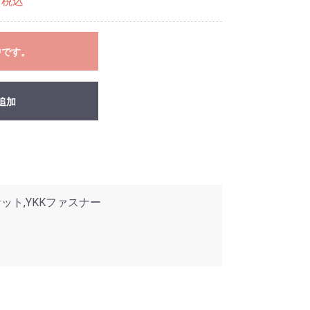
税込
中です。
追加
ット,YKKファスナー