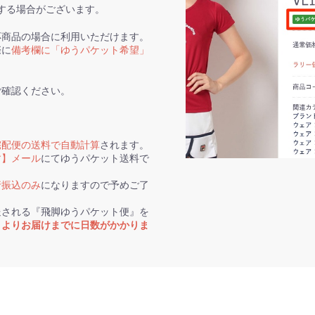
する場合がございます。
応商品の場合に利用いただけます。
際に
備考欄に「ゆうパケット希望」
ご確認ください。
宅配便の送料で自動計算
されます。
す】メール
にてゆうパケット送料で
行振込のみ
になりますので予めご了
送される『飛脚ゆうパケット便』を
トよりお届けまでに日数がかかりま