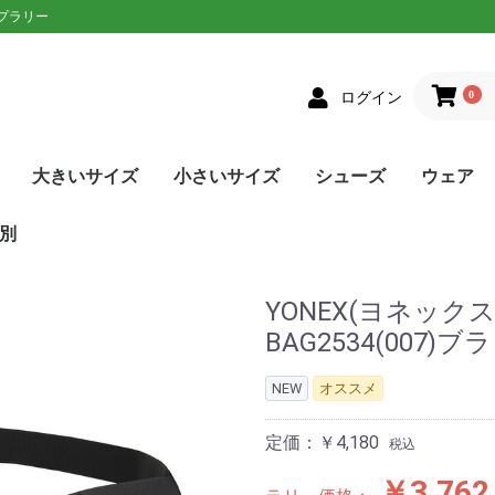
ップラリー
0
ログイン
大きいサイズ
小さいサイズ
シューズ
ウェア
クス
者向け
ニアラケット
on(ウィルソン)
XON(スリクソン)
LOP(ダンロップ)
laT(バボラ)
ce(プリンス)
D(ヘッド)
sin(トアルソン)
EX(ヨネックス)
Eラケット
生おすすめ
生用
者向け
ネットプレー
/ストロークプレー
ルラウンドモデル
EN(ゴーセン)
XON(スリクソン)
LOP(ダンロップ)
no(ミズノ)
EX(ヨネックス)
Eソフトテニスラケッ
ウェア
シューズ
メンズ
レディース
単張
ロールガット
張人限定
GOSEN(ゴーセン)
mizuno(ミズノ)
YONEX(ヨネックス)
Toalson(トアルソン)
オールラウンド
前衛/ネットプレー
後衛/ストロークプレー
トップス
ボトムス
トップス
ボトムス
ウェア
シューズ
メンズ
レディース
張人限定
ナチュラル
ポリエステル
ナイロン
ハイブリッド
DUNLOP(ダンロップ)
Wilson(ウィルソン)
GOSEN(ゴーセン)
SIGNUM PRO(シグナムプ
TecniFibre(テクニファイ
TOALSON(トアルソン)
BabolaT(バボラ)
YONEX(ヨネックス)
LUXILON(ルキシロン)
HEAD(ヘッド)
ポリエステル
ナイロン
GOSEN(ゴーセン)
TOALSON(トアルソン)
BabolaT(バボラ)
オールコート用
オムニ・クレーコート用
カーペット/ハードコート
ランニング用
ワイド
メンズ
レディース
ユニセックス
ジュニア
日本ソフトテニス連盟公認
asics(アシックス)
adidas(アディダス)
Babolat(バボラ)
Wilson(ウィルソン)
NIKE(ナイキ)
New Balance(ニューバラ
K・SWISS(Kスイス）
Prince(プリンス)
mizuno(ミズノ)
YONEX(ヨネックス)
SALEシューズ
カラーで選
SALEウェ
アウター
トップス
ボトムス
ワンピース
アンダー/
メンズ
レディース
ユニセック
ジュニア
asics(ア
adidas(
ellesse(
DUNLOP
SRIXON(
GOSEN(ゴ
NIKE(ナイ
BabolaT(
Paradis
FILA(フィラ
Prince(プ
mizuno(
New Bal
YONEX(ヨ
lecoqspo
別
ロ)
バー)
用
ンス)
ツ
ンス)
ポルティフ
シックス)
アディダス)
ウィルソン)
エレッセ)
ゴーセン)
ザオラル)
PRO(シグナムプ
スリクソン)
(ダンロップ)
(Kスイス)
bre(テクニファイ
N(トアルソン)
キ)
ance(ニューバラ
(バボラ)
o(パラディーゾ)
(ピンクイオン)
ヤケーヌ)
ラ)
プリンス)
ド)
ミズノ)
ヨネックス)
(ルーセント)
(ルキシロン)
ケンコー)
YONEX(ヨネック
BAG2534(007)ブ
NEW
オススメ
定価：￥4,180
税込
￥3,762