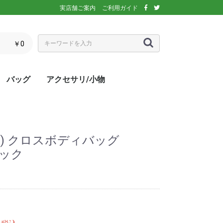
実店舗ご案内
ご利用ガイド
￥0
バッグ
アクセサリ/小物
ぶウェア
ア
インナー/スパッ
ス
シックス)
アディダス)
エレッセ)
(ダンロップ)
スリクソン)
ーセン)
キ)
バボラ)
o(パラディーゾ)
)
リンス)
ミズノ)
ance(ニューバラ
ネックス)
rtif(ルコックス
リュック
トートバッグ
ショルダーバッグ
ラケットバッグ
ラケットケース
シューズケース
マルチケース
クーラーバッグ・クーラー
ランドリーバッグ
スタッフバック
adidas(アディダス)
Wilson(ウィルソン)
ellesse(エレッセ)
GOSEN(ゴーセン)
NIKE(ナイキ)
New Balance(ニューバラ
BabolaT(バボラ)
DUNLOP(ダンロップ)
FILA(フィラ)
HEAD(ヘッド)
mizuno(ミズノ)
prince(プリンス)
YONEX(ヨネックス)
マスク
ボール
バック備品
ラケット用品
キャップ・バイザー
サングラス
ヘアバンド・リストバンド
アームカバー
グローブ・手袋
ソックス
ネックウォーマー
タオル
傘
ポーチ/コインケース
ネックカバー
UV対策
防寒対策
サプリメント・ドリンク
コート用品
ベージュ
カラフル/多色
ピンク
ブラウン/茶
パープル/紫
ブルー・ネイビー/青・紺
グリーン/緑
イエロー/黄
オレンジ/橙
レッド/赤
グレー/灰
ブラック/黒
ホワイト/白
ウォームアップシャツ
ベスト
ジャケット
ベンチコート
Tシャツ/ポロシャツ(半袖)
Tシャツ(長袖)
トレーナー/パーカー/セー
ゲームシャツ
ブレーカー
ウォームアップパンツ
ショートパンツ
ロングパンツ
スコート
オーバースカート
UV対策
ボレロ
練習グッズ
エアポンプ
グリップテープ
エッジガード
振動止め
UV対策
UV対策
UV対策
)
ボックス
ンス)
ター
ス) クロスボディバッグ
ラック