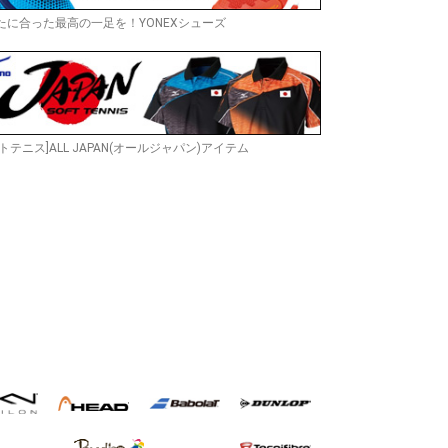
たに合った最高の一足を！YONEXシューズ
トテニス]ALL JAPAN(オールジャパン)アイテム