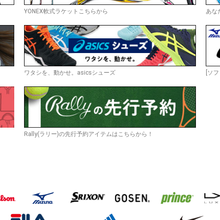
YONEX軟式ラケットこちらから
あな
ワタシを、動かせ。asicsシューズ
[ソフ
Rally(ラリー)の先行予約アイテムはこちらから！