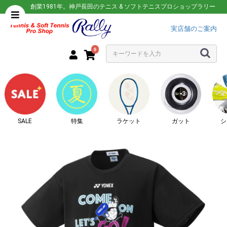
創業1981年。神戸長田のテニス & ソフトテニスプロショップラリー
実店舗のご案内
0
SALE
特集
ラケット
ガット
シ