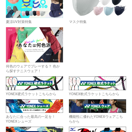
夏涼UV対策特集
マスク特集
何色のウェアでプレーする？ 色か
ら探すテニスウェア！
YONEX硬式ラケットこちらから
YONEX軟式ラケットこちらから
あなたに合った最高の一足を！
機能性に優れたYONEXウェアこち
YONEXシューズ
らから