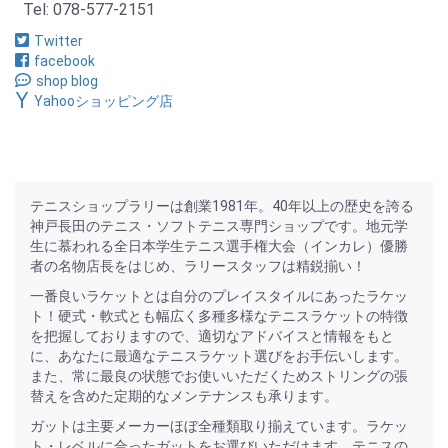
Tel: 078-577-2151
Twitter
facebook
shop blog
Yahooショッピング店
テニスショップラリーは創業1981年。40年以上の歴史を誇る
神戸長田のテニス・ソフトテニス専門ショップです。地元学
生に慕われる全日本学生テニス選手権大会（インカレ）優勝
者の名物店長をはじめ、ラリースタッフは精鋭揃い！
一番良いラケットとは自分のプレイスタイルにあったラケッ
ト！硬式・軟式とも幅広く多種多様なテニスラケットの特徴
を把握しておりますので、適切なアドバイスと情報をもと
に、あなたに最適なテニスラケット選びをお手伝いします。
また、常に最良の状態でお使いいただくためストリングの張
替えを含めた定期的なメンテナンスも承ります。
ガットは主要メーカーほぼ全種類取り揃えています。ラケッ
ト・レベルに合ったガットをお選びいただけます。テニスの