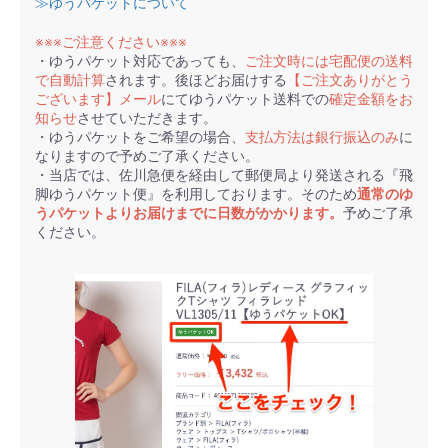
≫ゆうパケットについて
※※※ご注意ください※※※
・ゆうパケット対応であっても、
ご注文時には宅配便の送料
で自動計算
されます。後ほどお届けする
【ご注文ありがとう
ございます】メール
にてゆうパケット送料での
確定金額をお
知らせ
させていただきます。
・ゆうパケットをご希望の場合、
支払方法は銀行振込のみ
に
なりますので予めご了承ください。
・当店では、佐川急便を経由して郵便局より発送される『飛
脚ゆうパケット便』を利用しております。そのため
通常のゆ
うパケットよりお届けまでに日数がかかります。
予めご了承
ください。