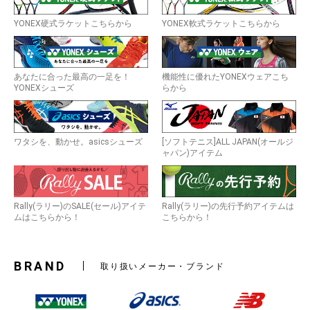
YONEX硬式ラケットこちらから
YONEX軟式ラケットこちらから
あなたに合った最高の一足を！
機能性に優れたYONEXウェアこち
YONEXシューズ
らから
ワタシを、動かせ。asicsシューズ
[ソフトテニス]ALL JAPAN(オールジ
ャパン)アイテム
Rally(ラリー)のSALE(セール)アイテ
Rally(ラリー)の先行予約アイテムは
ムはこちらから！
こちらから！
BRAND
取り扱いメーカー・ブランド