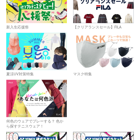
お買い物を続ける
カートへ進む
新入生応援祭
【クリアランスセール】FILA
夏涼UV対策特集
マスク特集
何色のウェアでプレーする？ 色か
ら探すテニスウェア！