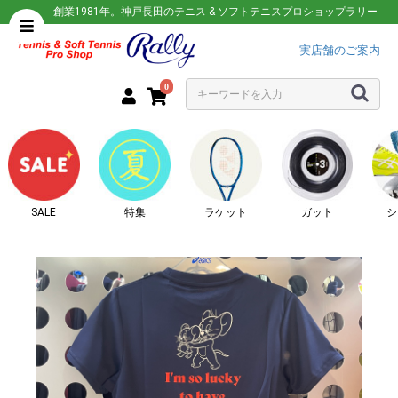
創業1981年。神戸長田のテニス & ソフトテニスプロショップラリー
実店舗のご案内
0
SALE
特集
ラケット
ガット
シ