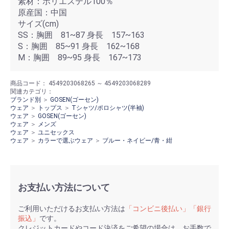
素材：ポリエステル100％
原産国：中国
サイズ(cm)
SS：胸囲 81~87 身長 157~163
S：胸囲 85~91 身長 162~168
M：胸囲 89~95 身長 167~173
商品コード：
4549203068265 ～ 4549203068289
関連カテゴリ：
ブランド別
＞
GOSEN(ゴーセン)
ウェア
＞
トップス
＞
Tシャツ/ポロシャツ(半袖)
ウェア
＞
GOSEN(ゴーセン)
ウェア
＞
メンズ
ウェア
＞
ユニセックス
ウェア
＞
カラーで選ぶウェア
＞
ブルー・ネイビー/青・紺
お支払い方法について
ご利用いただけるお支払い方法は
「コンビニ後払い」「銀行
振込」
です。
クレジットカードやコード決済をご希望の場合は、お手数で