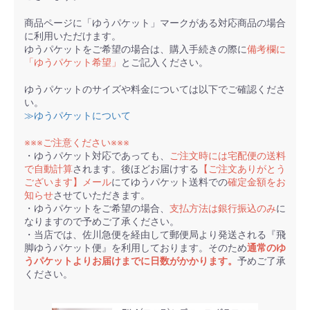
商品ページに「ゆうパケット」マークがある対応商品の場合
に利用いただけます。
ゆうパケットをご希望の場合は、購入手続きの際に
備考欄に
「ゆうパケット希望」
とご記入ください。
ゆうパケットのサイズや料金については以下でご確認くださ
い。
≫ゆうパケットについて
※※※ご注意ください※※※
・ゆうパケット対応であっても、
ご注文時には宅配便の送料
で自動計算
されます。後ほどお届けする
【ご注文ありがとう
ございます】メール
にてゆうパケット送料での
確定金額をお
知らせ
させていただきます。
・ゆうパケットをご希望の場合、
支払方法は銀行振込のみ
に
なりますので予めご了承ください。
・当店では、佐川急便を経由して郵便局より発送される『飛
脚ゆうパケット便』を利用しております。そのため
通常のゆ
うパケットよりお届けまでに日数がかかります。
予めご了承
ください。