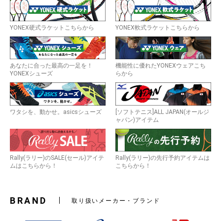
YONEX硬式ラケットこちらから
YONEX軟式ラケットこちらから
あなたに合った最高の一足を！
機能性に優れたYONEXウェアこち
YONEXシューズ
らから
ワタシを、動かせ。asicsシューズ
[ソフトテニス]ALL JAPAN(オールジ
ャパン)アイテム
Rally(ラリー)のSALE(セール)アイテ
Rally(ラリー)の先行予約アイテムは
ムはこちらから！
こちらから！
BRAND
取り扱いメーカー・ブランド