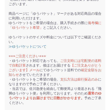
ございます。
商品ページに「ゆうパケット」マークがある対応商品の場合
に利用いただけます。
ゆうパケットをご希望の場合は、購入手続きの際に
備考欄に
「ゆうパケット希望」
とご記入ください。
ゆうパケットのサイズや料金については以下でご確認くださ
い。
≫ゆうパケットについて
※※※ご注意ください※※※
・ゆうパケット対応であっても、
ご注文時には宅配便の送料
で自動計算
されます。後ほどお届けする
【ご注文ありがとう
ございます】メール
にてゆうパケット送料での
確定金額をお
知らせ
させていただきます。
・ゆうパケットをご希望の場合、
支払方法は銀行振込のみ
に
なりますので予めご了承ください。
・当店では、佐川急便を経由して郵便局より発送される『飛
脚ゆうパケット便』を利用しております。そのため
通常のゆ
うパケットよりお届けまでに日数がかかります。
予めご了承
ください。