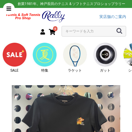
創業1981年。神戸長田のテニス & ソフトテニスプロショップラリー
実店舗のご案内
0
SALE
特集
ラケット
ガット
シ