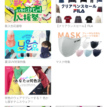
お買い物を続ける
カートへ進む
新入生応援祭
【クリアランスセール】FILA
夏涼UV対策特集
マスク特集
何色のウェアでプレーする？ 色か
ら探すテニスウェア！