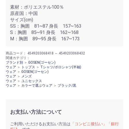
素材：ポリエステル100％
原産国：中国
サイズ(cm)
SS：胸囲 81~87 身長 157~163
S：胸囲 85~91 身長 162~168
M：胸囲 89~95 身長 167~173
商品コード：
4549203068418 ～ 4549203068432
関連カテゴリ：
ブランド別
＞
GOSEN(ゴーセン)
ウェア
＞
トップス
＞
Tシャツ/ポロシャツ(半袖)
ウェア
＞
GOSEN(ゴーセン)
ウェア
＞
メンズ
ウェア
＞
ユニセックス
ウェア
＞
カラーで選ぶウェア
＞
ブラック/黒
お支払い方法について
ご利用いただけるお支払い方法は
「コンビニ後払い」「銀行