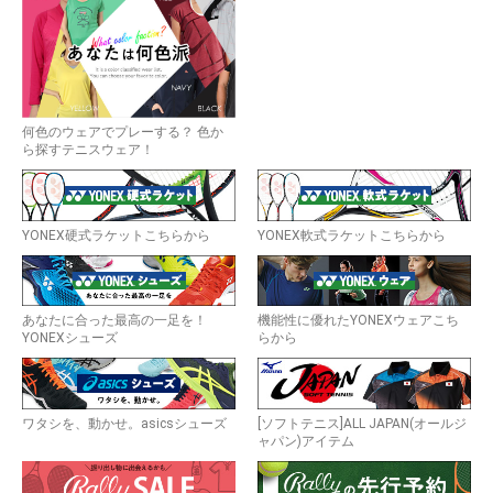
何色のウェアでプレーする？ 色か
ら探すテニスウェア！
YONEX硬式ラケットこちらから
YONEX軟式ラケットこちらから
あなたに合った最高の一足を！
機能性に優れたYONEXウェアこち
YONEXシューズ
らから
ワタシを、動かせ。asicsシューズ
[ソフトテニス]ALL JAPAN(オールジ
ャパン)アイテム