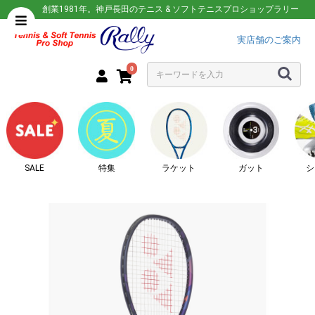
創業1981年。神戸長田のテニス & ソフトテニスプロショップラリー
実店舗のご案内
0
SALE
特集
ラケット
ガット
シ