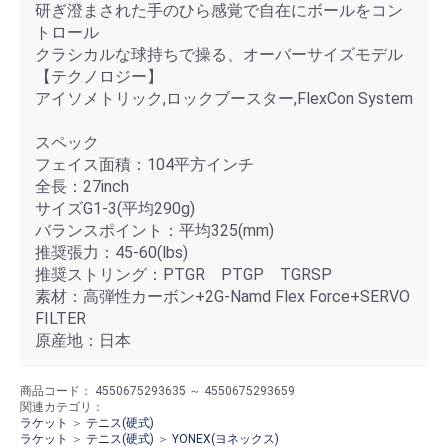
研ぎ澄まされた手のひら感覚で自在にボールをコン
トロール
クラシカルな球持ちで操る、オーバーサイズモデル
【テクノロジー】
アイソメトリック,ロックブースター,FlexCon System
スペック
フェイス面積：104平方インチ
全長：27inch
サイズG1-3(平均290g)
バランスポイント：平均325(mm)
推奨張力：45-60(lbs)
推奨ストリング：PTGR PTGP TGRSP
素材：高弾性カーボン+2G-Namd Flex Force+SERVO
FILTER
原産地：日本
商品コード：
4550675293635 ～ 4550675293659
関連カテゴリ：
ラケット
＞
テニス(硬式)
ラケット
＞
テニス(硬式)
＞
YONEX(ヨネックス)