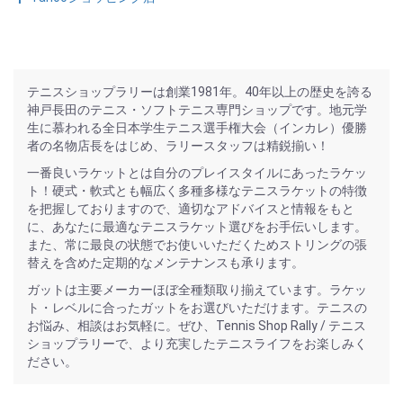
テニスショップラリーは創業1981年。40年以上の歴史を誇る
神戸長田のテニス・ソフトテニス専門ショップです。地元学
生に慕われる全日本学生テニス選手権大会（インカレ）優勝
者の名物店長をはじめ、ラリースタッフは精鋭揃い！
一番良いラケットとは自分のプレイスタイルにあったラケッ
ト！硬式・軟式とも幅広く多種多様なテニスラケットの特徴
を把握しておりますので、適切なアドバイスと情報をもと
に、あなたに最適なテニスラケット選びをお手伝いします。
また、常に最良の状態でお使いいただくためストリングの張
替えを含めた定期的なメンテナンスも承ります。
ガットは主要メーカーほぼ全種類取り揃えています。ラケッ
ト・レベルに合ったガットをお選びいただけます。テニスの
お悩み、相談はお気軽に。ぜひ、Tennis Shop Rally / テニス
ショップラリーで、より充実したテニスライフをお楽しみく
ださい。