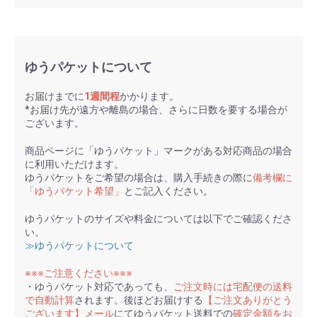
ゆうパケットについて
お届けまでに
1週間程
かかります。
*お届け先が遠方や離島の場合、さらに日数を要する場合が
ございます。
商品ページに「ゆうパケット」マークがある対応商品の場合
に利用いただけます。
ゆうパケットをご希望の場合は、購入手続きの際に
備考欄に
「ゆうパケット希望」
とご記入ください。
ゆうパケットのサイズや料金については以下でご確認くださ
い。
≫ゆうパケットについて
※※※ご注意ください※※※
・ゆうパケット対応であっても、
ご注文時には宅配便の送料
で自動計算
されます。後ほどお届けする
【ご注文ありがとう
ございます】メール
にてゆうパケット送料での
確定金額をお