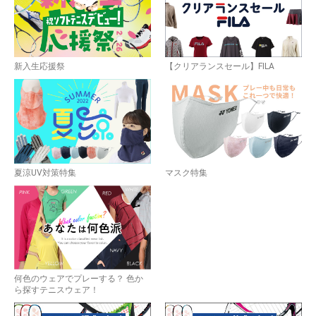
お買い物を続ける
カートへ進む
新入生応援祭
【クリアランスセール】FILA
夏涼UV対策特集
マスク特集
何色のウェアでプレーする？ 色か
ら探すテニスウェア！