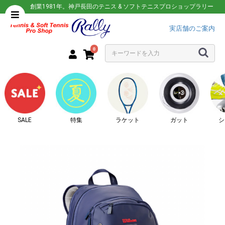
創業1981年。神戸長田のテニス & ソフトテニスプロショップラリー
実店舗のご案内
0
SALE
特集
ラケット
ガット
シ