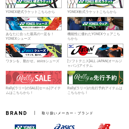
YONEX硬式ラケットこちらから
YONEX軟式ラケットこちらから
あなたに合った最高の一足を！
機能性に優れたYONEXウェアこち
YONEXシューズ
らから
ワタシを、動かせ。asicsシューズ
[ソフトテニス]ALL JAPAN(オールジ
ャパン)アイテム
Rally(ラリー)のSALE(セール)アイテ
Rally(ラリー)の先行予約アイテムは
ムはこちらから！
こちらから！
BRAND
取り扱いメーカー・ブランド