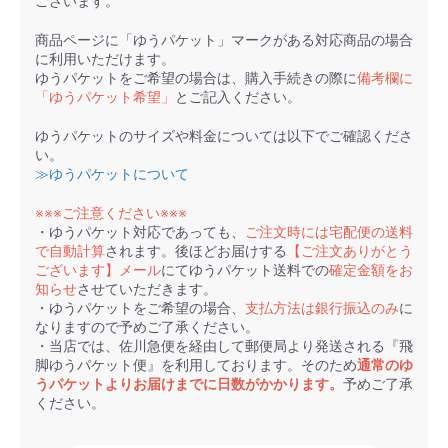
ございます。
商品ページに「ゆうパケット」マークがある対応商品の場合
に利用いただけます。
ゆうパケットをご希望の場合は、購入手続きの際に
備考欄に
「ゆうパケット希望」
とご記入ください。
ゆうパケットのサイズや料金については以下でご確認くださ
い。
≫ゆうパケットについて
※※※ご注意ください※※※
・ゆうパケット対応であっても、
ご注文時には宅配便の送料
で自動計算
されます。後ほどお届けする
【ご注文ありがとう
ございます】メール
にてゆうパケット送料での
確定金額をお
知らせ
させていただきます。
・ゆうパケットをご希望の場合、
支払方法は銀行振込のみ
に
なりますので予めご了承ください。
・当店では、佐川急便を経由して郵便局より発送される『飛
脚ゆうパケット便』を利用しております。そのため
通常のゆ
うパケットよりお届けまでに日数がかかります。
予めご了承
ください。