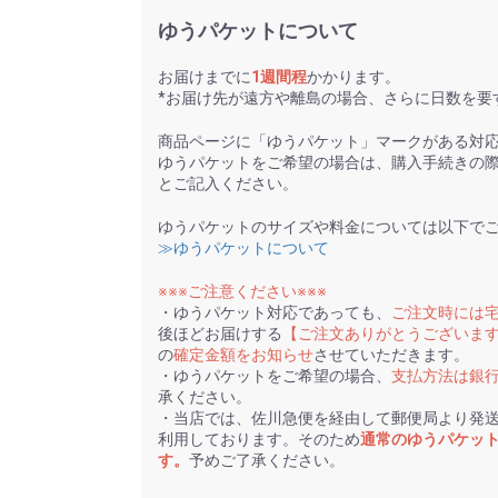
ゆうパケットについて
お届けまでに
1週間程
かかります。
*お届け先が遠方や離島の場合、さらに日数を要
商品ページに「ゆうパケット」マークがある対
ゆうパケットをご希望の場合は、購入手続きの
とご記入ください。
ゆうパケットのサイズや料金については以下で
≫ゆうパケットについて
※※※ご注意ください※※※
・ゆうパケット対応であっても、
ご注文時には
後ほどお届けする
【ご注文ありがとうございま
の
確定金額をお知らせ
させていただきます。
・ゆうパケットをご希望の場合、
支払方法は銀
承ください。
・当店では、佐川急便を経由して郵便局より発
利用しております。そのため
通常のゆうパケッ
す。
予めご了承ください。