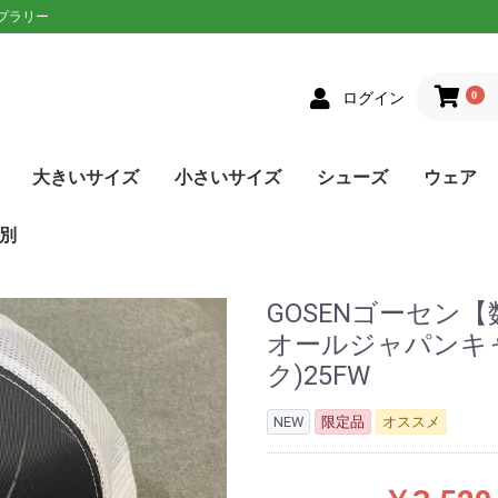
ップラリー
0
ログイン
大きいサイズ
小さいサイズ
シューズ
ウェア
クス
者向け
ニアラケット
on(ウィルソン)
XON(スリクソン)
LOP(ダンロップ)
laT(バボラ)
ce(プリンス)
D(ヘッド)
sin(トアルソン)
EX(ヨネックス)
Eラケット
生おすすめ
生用
者向け
ネットプレー
/ストロークプレー
ルラウンドモデル
EN(ゴーセン)
XON(スリクソン)
LOP(ダンロップ)
no(ミズノ)
EX(ヨネックス)
Eソフトテニスラケッ
ウェア
シューズ
メンズ
レディース
単張
ロールガット
張人限定
GOSEN(ゴーセン)
mizuno(ミズノ)
YONEX(ヨネックス)
Toalson(トアルソン)
オールラウンド
前衛/ネットプレー
後衛/ストロークプレー
トップス
ボトムス
トップス
ボトムス
ウェア
シューズ
メンズ
レディース
張人限定
ナチュラル
ポリエステル
ナイロン
ハイブリッド
DUNLOP(ダンロップ)
Wilson(ウィルソン)
GOSEN(ゴーセン)
SIGNUM PRO(シグナムプ
TecniFibre(テクニファイ
TOALSON(トアルソン)
BabolaT(バボラ)
YONEX(ヨネックス)
LUXILON(ルキシロン)
HEAD(ヘッド)
ポリエステル
ナイロン
GOSEN(ゴーセン)
TOALSON(トアルソン)
BabolaT(バボラ)
オールコート用
オムニ・クレーコート用
カーペット/ハードコート
ランニング用
ワイド
メンズ
レディース
ユニセックス
ジュニア
日本ソフトテニス連盟公認
asics(アシックス)
adidas(アディダス)
Babolat(バボラ)
Wilson(ウィルソン)
NIKE(ナイキ)
New Balance(ニューバラ
K・SWISS(Kスイス）
Prince(プリンス)
mizuno(ミズノ)
YONEX(ヨネックス)
SALEシューズ
カラーで選
SALEウェ
アウター
トップス
ボトムス
ワンピース
アンダー/
メンズ
レディース
ユニセック
ジュニア
asics(ア
adidas(
ellesse(
DUNLOP
SRIXON(
GOSEN(ゴ
NIKE(ナイ
BabolaT(
Paradis
FILA(フィラ
Prince(プ
mizuno(
New Bal
YONEX(ヨ
lecoqspo
別
ロ)
バー)
用
ンス)
ツ
ンス)
ポルティフ
シックス)
アディダス)
ウィルソン)
エレッセ)
ゴーセン)
ザオラル)
PRO(シグナムプ
スリクソン)
(ダンロップ)
(Kスイス)
bre(テクニファイ
N(トアルソン)
キ)
ance(ニューバラ
(バボラ)
o(パラディーゾ)
(ピンクイオン)
ヤケーヌ)
ラ)
プリンス)
ド)
ミズノ)
ヨネックス)
(ルーセント)
(ルキシロン)
ケンコー)
GOSENゴーセン【数量
オールジャパンキャッ
ク)25FW
NEW
限定品
オススメ