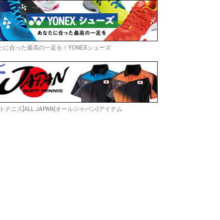
たに合った最高の一足を！YONEXシューズ
トテニス]ALL JAPAN(オールジャパン)アイテム