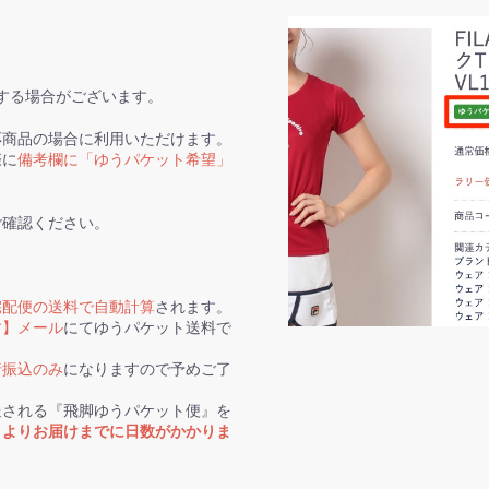
する場合がございます。
応商品の場合に利用いただけます。
際に
備考欄に「ゆうパケット希望」
ご確認ください。
宅配便の送料で自動計算
されます。
す】メール
にてゆうパケット送料で
行振込のみ
になりますので予めご了
送される『飛脚ゆうパケット便』を
トよりお届けまでに日数がかかりま