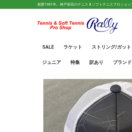
創業1981年。神戸長田のテニス & ソフトテニスプロショ
SALE
ラケット
ストリング/ガット
ガット(ソフトテニス)
ガット(硬式)
ラケット(硬式)
ソフトテニスラケット
シューズ
ウェア
バック
キャップ
その他
70%OFF
60％OFF
50%OFF
45%OFF
40%OFF
35%OFF
30%OFF
25％OFF
テニス(硬式)
ソフトテニス(軟式)
テニス(硬式)
ソフトテニス(軟式)
メンズ/ユニセッ
レディース
初心
ジュ
Wils
SRI
DUN
Babo
Prin
HEA
Toal
YON
SAL
中学
新入
初心
前衛/
後衛
オー
GOS
SRI
DUN
mizu
YON
SAL
ジュニア
特集
訳あり
ブランド
ト
ラケット
ウェア
シューズ
冬のオススメ商品
夏のオススメ商品
UV対策
お得な福袋
軟式ラケット
硬式ラケット
バッグ
シューズ
ウェア
asics(ア
adidas(
Wilson(
ellesse(
GOSEN(
zaoral(
SIGNUM 
SRIXON(
DUNLOP
K・SWISS
TecniFi
TOALSO
NIKE(ナイ
New Bal
BabolaT
Paradis
PINKION
YAKeNU(
FILA(フィ
Prince(
HEAD(ヘッ
mizuno(
YONEX(
LUCENT
LUXILON
KENKO(
ロ)
バー)
ンス)