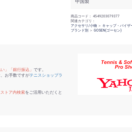
中国製
商品コード：
4549203079377
関連カテゴリ：
アクセサリ/小物
＞
キャップ・バイザ
ブランド別
＞
GOSEN(ゴーセン)
払い」「銀行振込」
です。
は、お手数ですが
テニスショップラ
て
ストア内検索
をご活用いただくと
。