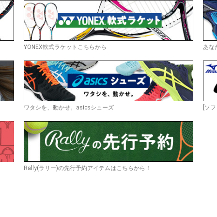
YONEX軟式ラケットこちらから
あな
ワタシを、動かせ。asicsシューズ
[ソフ
Rally(ラリー)の先行予約アイテムはこちらから！