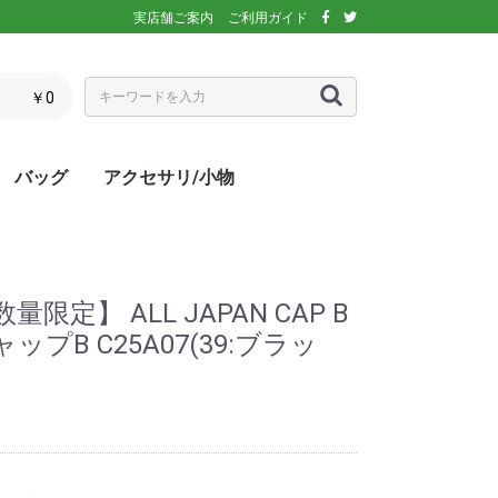
実店舗ご案内
ご利用ガイド
￥0
バッグ
アクセサリ/小物
ぶウェア
ア
インナー/スパッ
ス
シックス)
アディダス)
エレッセ)
(ダンロップ)
スリクソン)
ーセン)
キ)
バボラ)
o(パラディーゾ)
)
リンス)
ミズノ)
ance(ニューバラ
ネックス)
rtif(ルコックス
リュック
トートバッグ
ショルダーバッグ
ラケットバッグ
ラケットケース
シューズケース
マルチケース
クーラーバッグ・クーラー
ランドリーバッグ
スタッフバック
adidas(アディダス)
Wilson(ウィルソン)
ellesse(エレッセ)
GOSEN(ゴーセン)
NIKE(ナイキ)
New Balance(ニューバラ
BabolaT(バボラ)
DUNLOP(ダンロップ)
FILA(フィラ)
HEAD(ヘッド)
mizuno(ミズノ)
prince(プリンス)
YONEX(ヨネックス)
マスク
ボール
バック備品
ラケット用品
キャップ・バイザー
サングラス
ヘアバンド・リストバンド
アームカバー
グローブ・手袋
ソックス
ネックウォーマー
タオル
傘
ポーチ/コインケース
ネックカバー
UV対策
防寒対策
サプリメント・ドリンク
コート用品
ベージュ
カラフル/多色
ピンク
ブラウン/茶
パープル/紫
ブルー・ネイビー/青・紺
グリーン/緑
イエロー/黄
オレンジ/橙
レッド/赤
グレー/灰
ブラック/黒
ホワイト/白
ウォームアップシャツ
ベスト
ジャケット
ベンチコート
Tシャツ/ポロシャツ(半袖)
Tシャツ(長袖)
トレーナー/パーカー/セー
ゲームシャツ
ブレーカー
ウォームアップパンツ
ショートパンツ
ロングパンツ
スコート
オーバースカート
UV対策
ボレロ
練習グッズ
エアポンプ
グリップテープ
エッジガード
振動止め
UV対策
UV対策
UV対策
)
ボックス
ンス)
ター
限定】 ALL JAPAN CAP B
プB C25A07(39:ブラッ