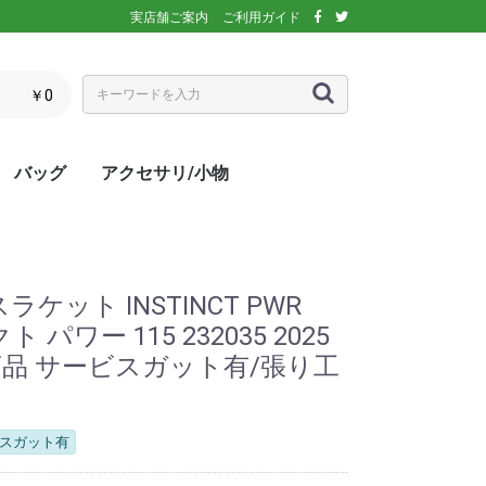
実店舗ご案内
ご利用ガイド
￥0
バッグ
アクセサリ/小物
ぶウェア
ア
インナー/スパッ
ス
シックス)
アディダス)
エレッセ)
(ダンロップ)
スリクソン)
ーセン)
キ)
バボラ)
o(パラディーゾ)
)
リンス)
ミズノ)
ance(ニューバラ
ネックス)
rtif(ルコックス
リュック
トートバッグ
ショルダーバッグ
ラケットバッグ
ラケットケース
シューズケース
マルチケース
クーラーバッグ・クーラー
ランドリーバッグ
スタッフバック
adidas(アディダス)
Wilson(ウィルソン)
ellesse(エレッセ)
GOSEN(ゴーセン)
NIKE(ナイキ)
New Balance(ニューバラ
BabolaT(バボラ)
DUNLOP(ダンロップ)
FILA(フィラ)
HEAD(ヘッド)
mizuno(ミズノ)
prince(プリンス)
YONEX(ヨネックス)
マスク
ボール
バック備品
ラケット用品
キャップ・バイザー
サングラス
ヘアバンド・リストバンド
アームカバー
グローブ・手袋
ソックス
ネックウォーマー
タオル
傘
ポーチ/コインケース
ネックカバー
UV対策
防寒対策
サプリメント・ドリンク
コート用品
ベージュ
カラフル/多色
ピンク
ブラウン/茶
パープル/紫
ブルー・ネイビー/青・紺
グリーン/緑
イエロー/黄
オレンジ/橙
レッド/赤
グレー/灰
ブラック/黒
ホワイト/白
ウォームアップシャツ
ベスト
ジャケット
ベンチコート
Tシャツ/ポロシャツ(半袖)
Tシャツ(長袖)
トレーナー/パーカー/セー
ゲームシャツ
ブレーカー
ウォームアップパンツ
ショートパンツ
ロングパンツ
スコート
オーバースカート
UV対策
ボレロ
練習グッズ
エアポンプ
グリップテープ
エッジガード
振動止め
UV対策
UV対策
UV対策
)
ボックス
ンス)
ター
ラケット INSTINCT PWR
パワー 115 232035 2025
品 サービスガット有/張り工
スガット有