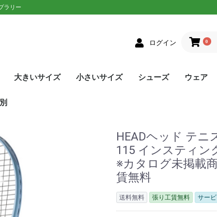
ップラリー
0
ログイン
大きいサイズ
小さいサイズ
シューズ
ウェア
クス
者向け
ニアラケット
on(ウィルソン)
XON(スリクソン)
LOP(ダンロップ)
laT(バボラ)
ce(プリンス)
D(ヘッド)
sin(トアルソン)
EX(ヨネックス)
Eラケット
生おすすめ
生用
者向け
ネットプレー
/ストロークプレー
ルラウンドモデル
EN(ゴーセン)
XON(スリクソン)
LOP(ダンロップ)
no(ミズノ)
EX(ヨネックス)
Eソフトテニスラケッ
ウェア
シューズ
メンズ
レディース
単張
ロールガット
張人限定
GOSEN(ゴーセン)
mizuno(ミズノ)
YONEX(ヨネックス)
Toalson(トアルソン)
オールラウンド
前衛/ネットプレー
後衛/ストロークプレー
トップス
ボトムス
トップス
ボトムス
ウェア
シューズ
メンズ
レディース
張人限定
ナチュラル
ポリエステル
ナイロン
ハイブリッド
DUNLOP(ダンロップ)
Wilson(ウィルソン)
GOSEN(ゴーセン)
SIGNUM PRO(シグナムプ
TecniFibre(テクニファイ
TOALSON(トアルソン)
BabolaT(バボラ)
YONEX(ヨネックス)
LUXILON(ルキシロン)
HEAD(ヘッド)
ポリエステル
ナイロン
GOSEN(ゴーセン)
TOALSON(トアルソン)
BabolaT(バボラ)
オールコート用
オムニ・クレーコート用
カーペット/ハードコート
ランニング用
ワイド
メンズ
レディース
ユニセックス
ジュニア
日本ソフトテニス連盟公認
asics(アシックス)
adidas(アディダス)
Babolat(バボラ)
Wilson(ウィルソン)
NIKE(ナイキ)
New Balance(ニューバラ
K・SWISS(Kスイス）
Prince(プリンス)
mizuno(ミズノ)
YONEX(ヨネックス)
SALEシューズ
カラーで選
SALEウェ
アウター
トップス
ボトムス
ワンピース
アンダー/
メンズ
レディース
ユニセック
ジュニア
asics(ア
adidas(
ellesse(
DUNLOP
SRIXON(
GOSEN(ゴ
NIKE(ナイ
BabolaT(
Paradis
FILA(フィラ
Prince(プ
mizuno(
New Bal
YONEX(ヨ
lecoqspo
別
ロ)
バー)
用
ンス)
ツ
ンス)
ポルティフ
シックス)
アディダス)
ウィルソン)
エレッセ)
ゴーセン)
ザオラル)
PRO(シグナムプ
スリクソン)
(ダンロップ)
(Kスイス)
bre(テクニファイ
N(トアルソン)
キ)
ance(ニューバラ
(バボラ)
o(パラディーゾ)
(ピンクイオン)
ヤケーヌ)
ラ)
プリンス)
ド)
ミズノ)
ヨネックス)
(ルーセント)
(ルキシロン)
ケンコー)
HEADヘッド テニス
115 インスティンクト 
※カタログ未掲載商
賃無料
送料無料
張り工賃無料
サービ