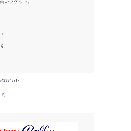
高いラケット。
ム）
9
6423348917
ッド)