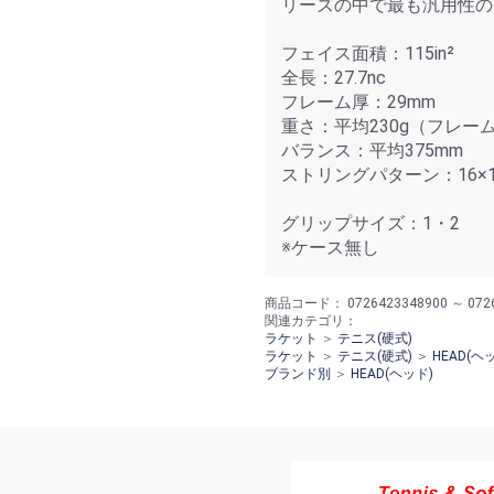
リーズの中で最も汎用性の
フェイス面積：115in²
全長：27.7nc
フレーム厚：29mm
重さ：平均230g（フレー
バランス：平均375mm
ストリングパターン：16×1
グリップサイズ：1・2
※ケース無し
商品コード：
0726423348900 ～ 072
関連カテゴリ：
ラケット
＞
テニス(硬式)
ラケット
＞
テニス(硬式)
＞
HEAD(ヘ
ブランド別
＞
HEAD(ヘッド)