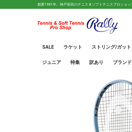
創業1981年。神戸長田のテニス & ソフトテニスプロショ
SALE
ラケット
ストリング/ガット
ガット(ソフトテニス)
ガット(硬式)
ラケット(硬式)
ソフトテニスラケット
シューズ
ウェア
バック
キャップ
その他
70%OFF
60％OFF
50%OFF
45%OFF
40%OFF
35%OFF
30%OFF
25％OFF
テニス(硬式)
ソフトテニス(軟式)
テニス(硬式)
ソフトテニス(軟式)
メンズ/ユニセッ
レディース
初心
ジュ
Wils
SRI
DUN
Babo
Prin
HEA
Toal
YON
SAL
中学
新入
初心
前衛/
後衛
オー
GOS
SRI
DUN
mizu
YON
SAL
ジュニア
特集
訳あり
ブランド
ト
ラケット
ウェア
シューズ
冬のオススメ商品
夏のオススメ商品
UV対策
お得な福袋
軟式ラケット
硬式ラケット
バッグ
シューズ
ウェア
asics(ア
adidas(
Wilson(
ellesse(
GOSEN(
zaoral(
SIGNUM 
SRIXON(
DUNLOP
K・SWISS
TecniFi
TOALSO
NIKE(ナイ
New Bal
BabolaT
Paradis
PINKION
YAKeNU(
FILA(フィ
Prince(
HEAD(ヘッ
mizuno(
YONEX(
LUCENT
LUXILON
KENKO(
ロ)
バー)
ンス)