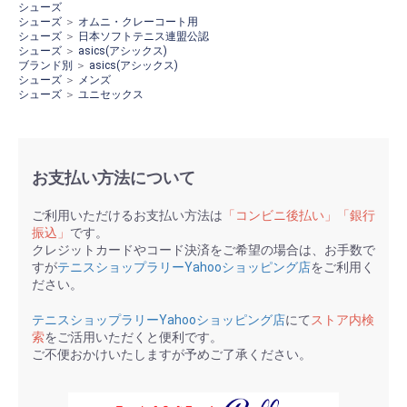
シューズ
シューズ
＞
オムニ・クレーコート用
シューズ
＞
日本ソフトテニス連盟公認
シューズ
＞
asics(アシックス)
ブランド別
＞
asics(アシックス)
シューズ
＞
メンズ
シューズ
＞
ユニセックス
お支払い方法について
ご利用いただけるお支払い方法は
「コンビニ後払い」「銀行
振込」
です。
クレジットカードやコード決済をご希望の場合は、お手数で
すが
テニスショップラリーYahooショッピング店
をご利用く
ださい。
テニスショップラリーYahooショッピング店
にて
ストア内検
索
をご活用いただくと便利です。
ご不便おかけいたしますが予めご了承ください。