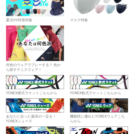
夏涼UV対策特集
マスク特集
何色のウェアでプレーする？ 色か
ら探すテニスウェア！
YONEX硬式ラケットこちらから
YONEX軟式ラケットこちらから
あなたに合った最高の一足を！
機能性に優れたYONEXウェアこち
YONEXシューズ
らから