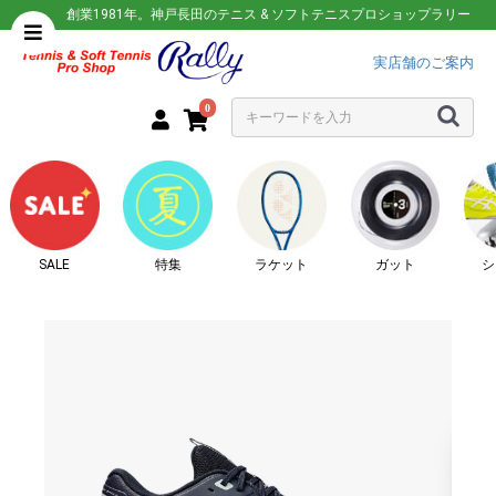
創業1981年。神戸長田のテニス & ソフトテニスプロショップラリー
実店舗のご案内
0
SALE
特集
ラケット
ガット
シ