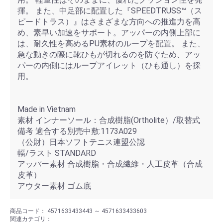
揮。 また、中足部に配置した『SPEEDTRUSS™（ス
ピードトラス）』はさまざまな方向への推進力を高
め、素早い加速をサポート。アッパーの内側上部に
は、耐久性を高めるPU素材のループを配置。 また、
急な動きの際に靴ひもが切れるのを防ぐため、アッ
パーの内側にはループアイレット（ひも通し）を採
用。
Made in Vietnam
素材 インナーソール：合成樹脂(Ortholite）/取替式
備考 適合する別売中敷:1173A029
（公財）日本ソフトテニス連盟公認
幅/ラスト STANDARD
アッパー素材 合成樹脂・合成繊維・人工皮革（合成
皮革）
アウター素材 ゴム底
商品コード：
4571633433443 ～ 4571633433603
関連カテゴリ：