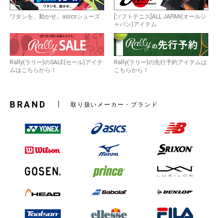
ワタシを、動かせ。asicsシューズ
[ソフトテニス]ALL JAPAN(オールジ
ャパン)アイテム
Rally(ラリー)のSALE(セール)アイテ
Rally(ラリー)の先行予約アイテムは
ムはこちらから！
こちらから！
BRAND
取り扱いメーカー・ブランド