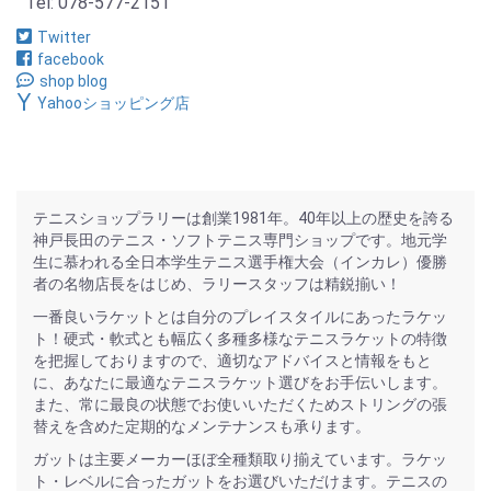
Tel: 078-577-2151
Twitter
facebook
shop blog
Yahooショッピング店
テニスショップラリーは創業1981年。40年以上の歴史を誇る
神戸長田のテニス・ソフトテニス専門ショップです。地元学
生に慕われる全日本学生テニス選手権大会（インカレ）優勝
者の名物店長をはじめ、ラリースタッフは精鋭揃い！
一番良いラケットとは自分のプレイスタイルにあったラケッ
ト！硬式・軟式とも幅広く多種多様なテニスラケットの特徴
を把握しておりますので、適切なアドバイスと情報をもと
に、あなたに最適なテニスラケット選びをお手伝いします。
また、常に最良の状態でお使いいただくためストリングの張
替えを含めた定期的なメンテナンスも承ります。
ガットは主要メーカーほぼ全種類取り揃えています。ラケッ
ト・レベルに合ったガットをお選びいただけます。テニスの