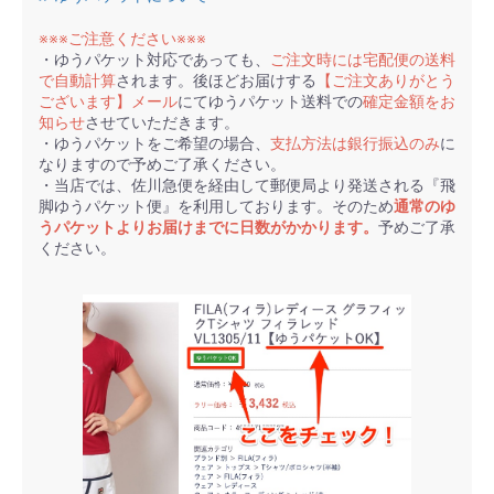
※※※ご注意ください※※※
・ゆうパケット対応であっても、
ご注文時には宅配便の送料
で自動計算
されます。後ほどお届けする
【ご注文ありがとう
ございます】メール
にてゆうパケット送料での
確定金額をお
知らせ
させていただきます。
・ゆうパケットをご希望の場合、
支払方法は銀行振込のみ
に
なりますので予めご了承ください。
・当店では、佐川急便を経由して郵便局より発送される『飛
脚ゆうパケット便』を利用しております。そのため
通常のゆ
うパケットよりお届けまでに日数がかかります。
予めご了承
ください。