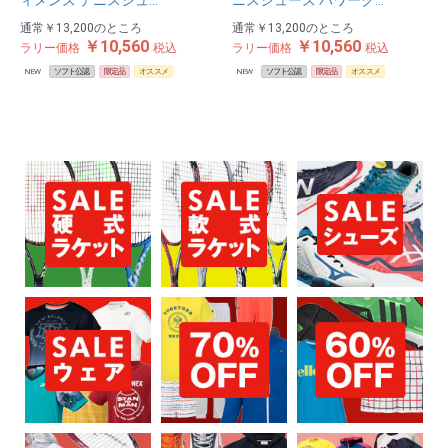
ィメンズ テニスシュ…
ニスシューズ パワーク…
通常
￥13,200
のところ
通常
￥13,200
のところ
￥10,560
￥10,560
ラリー価格
税込
ラリー価格
税込
NEW
ソフト公認
限定品
オススメ
NEW
ソフト公認
限定品
オススメ
お買い物を続ける
カートへ進む