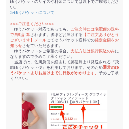
ゆうパケットのサイズや料金については以下でご確認くださ
い。
≫ゆうパケットについて
※※※ご注意ください※※※
・ゆうパケット対応であっても、
ご注文時には宅配便の送料
で自動計算
されます。後ほどお届けする
【ご注文ありがとう
ございます】メール
にてゆうパケット送料での
確定金額をお
知らせ
させていただきます。
・ゆうパケットをご希望の場合、
支払方法は銀行振込のみ
に
なりますので予めご了承ください。
・当店では、佐川急便を経由して郵便局より発送される『飛
脚ゆうパケット便』を利用しております。そのため
通常のゆ
うパケットよりお届けまでに日数がかかります。
予めご了承
ください。