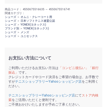
商品コード：
4550675516635 ～ 4550675516741
関連カテゴリ：
シューズ
＞
オムニ・クレーコート用
シューズ
＞
日本ソフトテニス連盟公認
シューズ
＞
YONEX(ヨネックス)
ブランド別
＞
YONEX(ヨネックス)
シューズ
＞
メンズ
シューズ
＞
ユニセックス
お支払い方法について
ご利用いただけるお支払い方法は
「コンビニ後払い」「銀行
振込」
です。
クレジットカードやコード決済をご希望の場合は、お手数で
すが
テニスショップラリーYahooショッピング店
をご利用く
ださい。
テニスショップラリーYahooショッピング店
にて
ストア内検
索
をご活用いただくと便利です。
ご不便おかけいたしますが予めご了承ください。