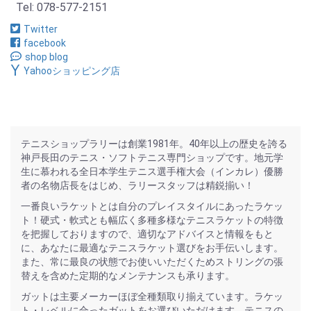
Tel: 078-577-2151
Twitter
facebook
shop blog
Yahooショッピング店
テニスショップラリーは創業1981年。40年以上の歴史を誇る
神戸長田のテニス・ソフトテニス専門ショップです。地元学
生に慕われる全日本学生テニス選手権大会（インカレ）優勝
者の名物店長をはじめ、ラリースタッフは精鋭揃い！
一番良いラケットとは自分のプレイスタイルにあったラケッ
ト！硬式・軟式とも幅広く多種多様なテニスラケットの特徴
を把握しておりますので、適切なアドバイスと情報をもと
に、あなたに最適なテニスラケット選びをお手伝いします。
また、常に最良の状態でお使いいただくためストリングの張
替えを含めた定期的なメンテナンスも承ります。
ガットは主要メーカーほぼ全種類取り揃えています。ラケッ
ト・レベルに合ったガットをお選びいただけます。テニスの