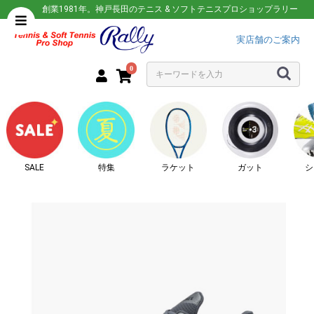
創業1981年。神戸長田のテニス & ソフトテニスプロショップラリー
実店舗のご案内
0
SALE
特集
ラケット
ガット
シ