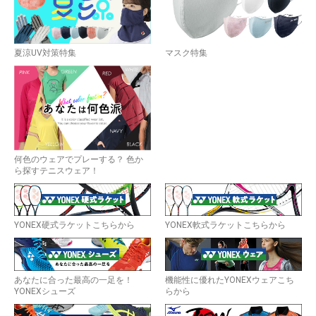
夏涼UV対策特集
マスク特集
何色のウェアでプレーする？ 色か
ら探すテニスウェア！
YONEX硬式ラケットこちらから
YONEX軟式ラケットこちらから
あなたに合った最高の一足を！
機能性に優れたYONEXウェアこち
YONEXシューズ
らから