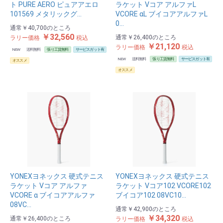
ト PURE AERO ピュアアエロ
ラケット Vコア アルファL
101569 メタリックグ…
VCORE αL ブイコアアルファL
0…
通常
￥40,700
のところ
￥32,560
通常
￥26,400
のところ
ラリー価格
税込
￥21,120
ラリー価格
税込
NEW
送料無料
張り工賃無料
サービスガット有
NEW
送料無料
張り工賃無料
サービスガット有
オススメ
オススメ
YONEXヨネックス 硬式テニス
YONEXヨネックス 硬式テニス
ラケット Vコア アルファ
ラケット Vコア102 VCORE102
VCORE α ブイコアアルファ
ブイコア102 08VC10…
08VC…
通常
￥42,900
のところ
￥34,320
通常
￥26,400
のところ
ラリー価格
税込