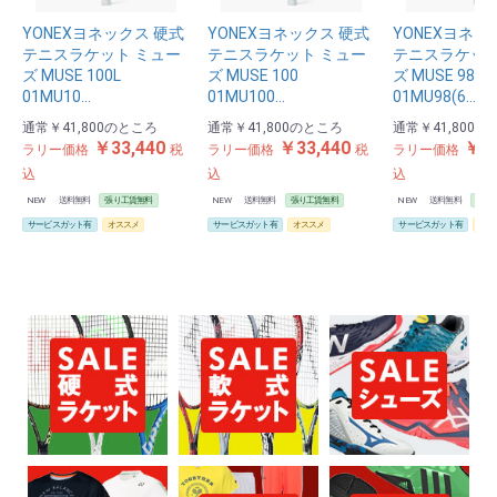
お買い物を続ける
カートへ進む
YONEXヨネックス 硬式
YONEXヨネックス 硬式
YONEXヨネッ
テニスラケット ミュー
テニスラケット ミュー
テニスラケット
ズ MUSE 100L
ズ MUSE 100
ズ MUSE 98
01MU10…
01MU100…
01MU98(6…
通常
￥41,800
のところ
通常
￥41,800
のところ
通常
￥41,800
の
￥33,440
￥33,440
￥33
ラリー価格
税
ラリー価格
税
ラリー価格
込
込
込
NEW
送料無料
張り工賃無料
NEW
送料無料
張り工賃無料
NEW
送料無料
張り
サービスガット有
オススメ
サービスガット有
オススメ
サービスガット有
オス