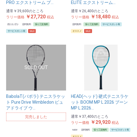
PRO エクストリーム プ…
ELITE エクストリーム…
通常
￥39,600
のところ
通常
￥26,400
のところ
￥27,720
￥18,480
ラリー価格
税込
ラリー価格
税込
残りわずか
送料無料
張り工賃無料
送料無料
張り工賃無料
サービスガット有
サービスガット有
SALE
オススメ
SALE
BabolaT(バボラ) テニスラケッ
HEAD(ヘッド) 硬式テニスラケ
ト Pure Drive Wimbledon ピュ
ット BOOM MP L 2026 ブーン
アドライブ ウ…
MP L 2026…
通常
￥37,400
のところ
完売しました
￥29,920
ラリー価格
税込
NEW
送料無料
張り工賃無料
サービスガット有
オススメ