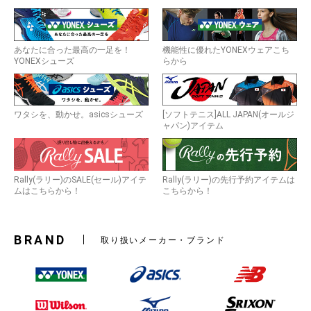
あなたに合った最高の一足を！
機能性に優れたYONEXウェアこち
YONEXシューズ
らから
ワタシを、動かせ。asicsシューズ
[ソフトテニス]ALL JAPAN(オールジ
ャパン)アイテム
Rally(ラリー)のSALE(セール)アイテ
Rally(ラリー)の先行予約アイテムは
ムはこちらから！
こちらから！
BRAND
取り扱いメーカー・ブランド