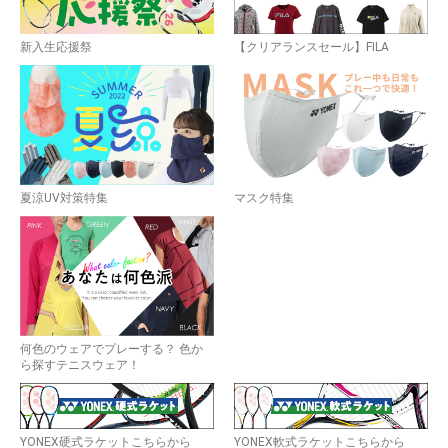
新入生応援祭
【クリアランスセール】FILA
夏涼UV対策特集
マスク特集
何色のウェアでプレーする？ 色か
ら探すテニスウェア！
YONEX硬式ラケットこちらから
YONEX軟式ラケットこちらから