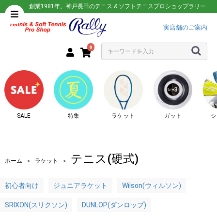
創業1981年。神戸長田のテニス & ソフトテニスプロショップラリー
実店舗のご案内
0
SALE
特集
ラケット
ガット
シ
テニス(硬式)
ホーム
＞
ラケット
＞
初心者向け
ジュニアラケット
Wilson(ウィルソン)
SRIXON(スリクソン)
DUNLOP(ダンロップ)