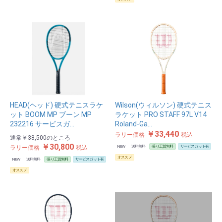
HEAD(ヘッド) 硬式テニスラケ
Wilson(ウィルソン) 硬式テニス
ット BOOM MP ブーン MP
ラケット PRO STAFF 97L V14
232216 サービスガ…
Roland-Ga…
￥33,440
ラリー価格
税込
通常
￥38,500
のところ
￥30,800
ラリー価格
税込
NEW
送料無料
張り工賃無料
サービスガット有
オススメ
NEW
送料無料
張り工賃無料
サービスガット有
オススメ