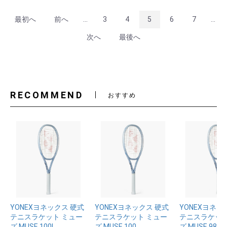
最初へ
前へ
...
3
4
5
6
7
...
次へ
最後へ
RECOMMEND
おすすめ
YONEXヨネックス 硬式
YONEXヨネックス 硬式
YONEXヨネッ
お買い物を続ける
カートへ進む
テニスラケット ミュー
テニスラケット ミュー
テニスラケット
ズ MUSE 100L
ズ MUSE 100
ズ MUSE 98