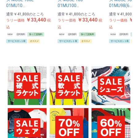
01MU10…
01MU100…
01MU98(6…
通常
￥41,800
のところ
通常
￥41,800
のところ
通常
￥41,800
の
￥33,440
￥33,440
￥33
ラリー価格
税
ラリー価格
税
ラリー価格
込
込
込
NEW
送料無料
張り工賃無料
NEW
送料無料
張り工賃無料
NEW
送料無料
張り
サービスガット有
オススメ
サービスガット有
オススメ
サービスガット有
オス