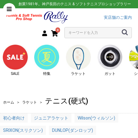
創業1981年。神戸長田のテニス & ソフトテニスプロショップラリー
実店舗のご案内
0
SALE
特集
ラケット
ガット
シ
テニス(硬式)
ホーム
＞
ラケット
＞
初心者向け
ジュニアラケット
Wilson(ウィルソン)
SRIXON(スリクソン)
DUNLOP(ダンロップ)