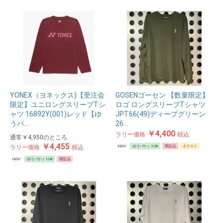
YONEX（ヨネックス)【受注会
GOSENゴーセン 【数量限定】
限定】ユニロングスリーブTシ
ロゴ ロングスリーブTシャツ
ャツ 16892Y(001)レッド【ゆ
JPT66(49)ディープグリーン
うパ…
26…
￥4,400
ラリー価格
税込
通常
￥4,950
のところ
￥4,455
ラリー価格
税込
NEW
ゆうパケットOK
限定品
オススメ
NEW
ゆうパケットOK
限定品