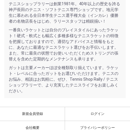
テニスショップラリーは創業1981年。40年以上の歴史を誇る
神戸長田のテニス・ソフトテニス専門ショップです。地元学
生に慕われる全日本学生テニス選手権大会（インカレ）優勝
者の名物店長をはじめ、ラリースタッフは精鋭揃い！
一番良いラケットとは自分のプレイスタイルにあったラケッ
ト！硬式・軟式とも幅広く多種多様なテニスラケットの特徴
を把握しておりますので、適切なアドバイスと情報をもと
に、あなたに最適なテニスラケット選びをお手伝いします。
また、常に最良の状態でお使いいただくためストリングの張
替えを含めた定期的なメンテナンスも承ります。
ガットは主要メーカーほぼ全種類取り揃えています。ラケッ
ト・レベルに合ったガットをお選びいただけます。テニスの
お悩み、相談はお気軽に。ぜひ、Tennis Shop Rally / テニス
ショップラリーで、より充実したテニスライフをお楽しみく
ださい。
新規会員登録
ログイン
会社概要
プライバシーポリシー