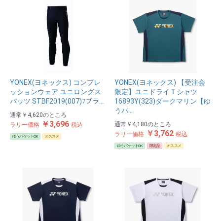
YONEX(ヨネックス) コンプレ
YONEX(ヨネックス) 【受注会
ッションウェア ユニロングス
限定】ユニドライＴシャツ
パッツ STBF2019(007)ﾌブラ…
16893Y(323)ダークマリン【ゆ
うパ…
通常
￥4,620
のところ
￥3,696
通常
￥4,180
のところ
ラリー価格
税込
￥3,762
ラリー価格
税込
ゆうパケットOK
オススメ
ゆうパケットOK
限定品
オススメ