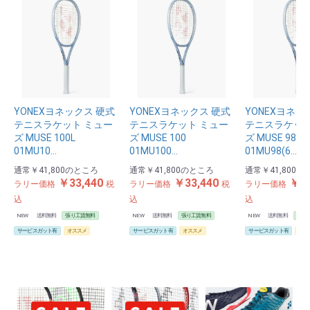
お買い物を続ける
カートへ進む
YONEXヨネックス 硬式
YONEXヨネックス 硬式
YONEXヨネッ
テニスラケット ミュー
テニスラケット ミュー
テニスラケット
ズ MUSE 100L
ズ MUSE 100
ズ MUSE 98
01MU10…
01MU100…
01MU98(6…
通常
￥41,800
のところ
通常
￥41,800
のところ
通常
￥41,800
の
￥33,440
￥33,440
￥33
ラリー価格
税
ラリー価格
税
ラリー価格
込
込
込
NEW
送料無料
張り工賃無料
NEW
送料無料
張り工賃無料
NEW
送料無料
張り
サービスガット有
オススメ
サービスガット有
オススメ
サービスガット有
オス