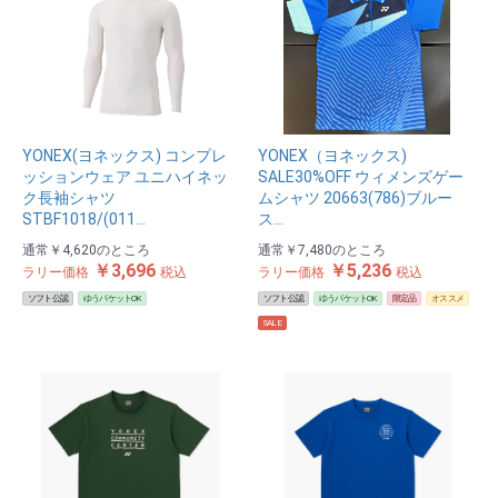
YONEX(ヨネックス) コンプレ
YONEX（ヨネックス)
ッションウェア ユニハイネッ
SALE30%OFF ウィメンズゲー
ク長袖シャツ
ムシャツ 20663(786)ブルー
STBF1018/(011…
ス…
通常
￥4,620
のところ
通常
￥7,480
のところ
￥3,696
￥5,236
ラリー価格
税込
ラリー価格
税込
ソフト公認
ゆうパケットOK
ソフト公認
ゆうパケットOK
限定品
オススメ
SALE