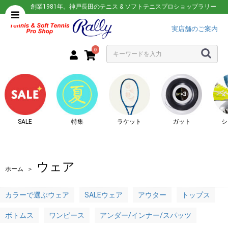
創業1981年。神戸長田のテニス & ソフトテニスプロショップラリー
実店舗のご案内
0
SALE
特集
ラケット
ガット
シ
ウェア
ホーム
＞
カラーで選ぶウェア
SALEウェア
アウター
トップス
ボトムス
ワンピース
アンダー/インナー/スパッツ