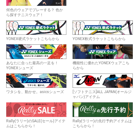
何色のウェアでプレーする？ 色か
ら探すテニスウェア！
YONEX硬式ラケットこちらから
YONEX軟式ラケットこちらから
あなたに合った最高の一足を！
機能性に優れたYONEXウェアこち
YONEXシューズ
らから
ワタシを、動かせ。asicsシューズ
[ソフトテニス]ALL JAPAN(オールジ
ャパン)アイテム
Rally(ラリー)のSALE(セール)アイテ
Rally(ラリー)の先行予約アイテムは
ムはこちらから！
こちらから！