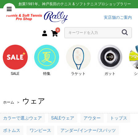
創業1981年。神戸長田のテニス & ソフトテニスプロショップラリー
実店舗のご案内
0
SALE
特集
ラケット
ガット
シ
ウェア
ホーム
＞
カラーで選ぶウェア
SALEウェア
アウター
トップス
ボトムス
ワンピース
アンダー/インナー/スパッツ