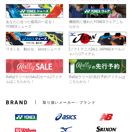
あなたに合った最高の一足を！
機能性に優れたYONEXウェアこち
YONEXシューズ
らから
ワタシを、動かせ。asicsシューズ
[ソフトテニス]ALL JAPAN(オールジ
ャパン)アイテム
Rally(ラリー)のSALE(セール)アイテ
Rally(ラリー)の先行予約アイテムは
ムはこちらから！
こちらから！
BRAND
取り扱いメーカー・ブランド