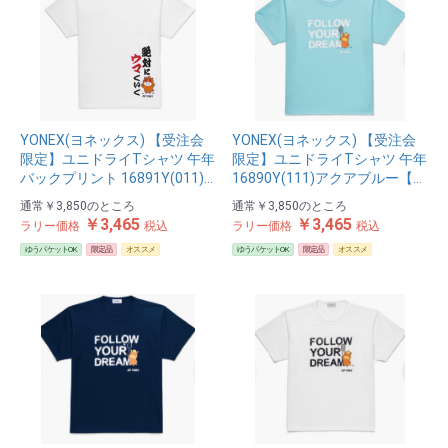
YONEX(ヨネックス) 【受注会
YONEX(ヨネックス) 【受注会
限定】ユニドライTシャツ 午年
限定】ユニドライTシャツ 午年
バックプリント 16891Y(011)…
16890Y(111)アクアブルー【…
通常
￥3,850
のところ
通常
￥3,850
のところ
￥3,465
￥3,465
ラリー価格
税込
ラリー価格
税込
ゆうパケットOK
限定品
オススメ
ゆうパケットOK
限定品
オススメ