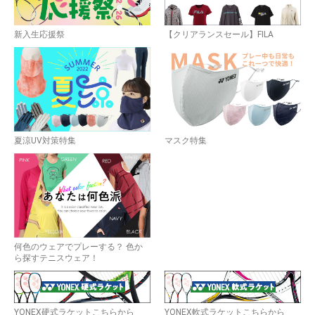
新入生応援祭
【クリアランスセール】FILA
夏涼UV対策特集
マスク特集
何色のウェアでプレーする？ 色か
ら探すテニスウェア！
YONEX硬式ラケットこちらから
YONEX軟式ラケットこちらから