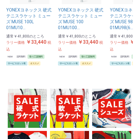
お買い物を続ける
カートへ進む
YONEXヨネックス 硬式
YONEXヨネックス 硬式
YONEXヨネッ
テニスラケット ミュー
テニスラケット ミュー
テニスラケット
ズ MUSE 100L
ズ MUSE 100
ズ MUSE 98
01MU10…
01MU100…
01MU98(6…
通常
￥41,800
のところ
通常
￥41,800
のところ
通常
￥41,800
の
￥33,440
￥33,440
￥33
ラリー価格
税
ラリー価格
税
ラリー価格
込
込
込
NEW
送料無料
張り工賃無料
NEW
送料無料
張り工賃無料
NEW
送料無料
張り
サービスガット有
オススメ
サービスガット有
オススメ
サービスガット有
オス