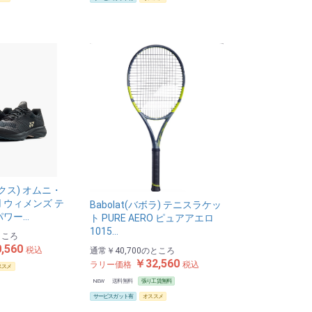
ックス) オムニ・
 ウィメンズ テ
Babolat(バボラ) テニスラケッ
パワー…
ト PURE AERO ピュアアエロ
1015…
ところ
,560
税込
通常
￥40,700
のところ
￥32,560
ラリー価格
税込
ススメ
NEW
送料無料
張り工賃無料
サービスガット有
オススメ