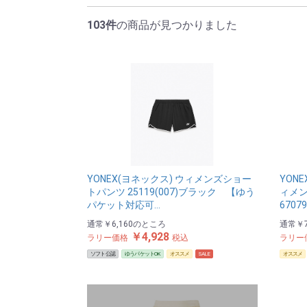
103件
の商品が見つかりました
YONEX(ヨネックス) ウィメンズショー
YON
トパンツ 25119(007)ブラック 【ゆう
ィメン
パケット対応可…
67079
通常
￥6,160
のところ
通常
￥7
￥4,928
ラリー価格
税込
ラリー
ソフト公認
ゆうパケットOK
オススメ
SALE
オススメ