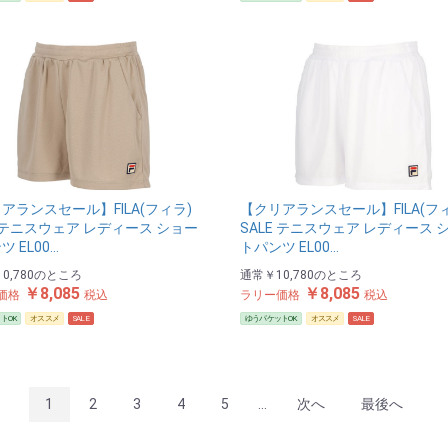
アランスセール】FILA(フィラ)
【クリアランスセール】FILA(フ
E テニスウェア レディース ショー
SALE テニスウェア レディース 
 EL00…
トパンツ EL00…
0,780
のところ
通常
￥10,780
のところ
￥8,085
￥8,085
価格
税込
ラリー価格
税込
トOK
オススメ
SALE
ゆうパケットOK
オススメ
SALE
1
2
3
4
5
...
次へ
最後へ