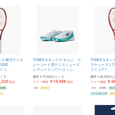
クス 硬式テニス
YONEXヨネックス オムニ・ク
YONEXヨネッ
100D
レーコート用テニスシューズ
ラケット Vコア1
ブイコ…
レディース パワークッシ…
ブイコア1…
ところ
通常
￥19,360
のところ
通常
￥42,900
の
,320
￥15,488
￥34
税込
ラリー価格
税込
ラリー価格
賃無料
NEW
オススメ
NEW
送料無料
張り
スメ
サービスガット有
オス