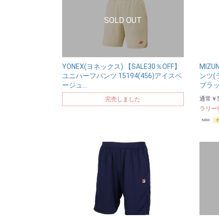
YONEX(ヨネックス) 【SALE30％OFF】
MIZ
ユニハーフパンツ 15194(456)アイスベ
ンツ(
ージュ…
ブラ
通常
￥5
完売しました
ラリー
NEW