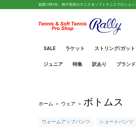
創業1981年。神戸長田のテニス & ソフトテニスプロショ
SALE
ラケット
ストリング/ガット
ガット(ソフトテニス)
ガット(硬式)
ラケット(硬式)
ソフトテニスラケット
シューズ
ウェア
バック
キャップ
その他
70%OFF
60％OFF
50%OFF
45%OFF
40%OFF
35%OFF
30%OFF
25％OFF
テニス(硬式)
ソフトテニス(軟式)
テニス(硬式)
ソフトテニス(軟式)
メンズ/ユニセッ
レディース
初心
ジュ
Wils
SRI
DUN
Babo
Prin
HEA
Toal
YON
SAL
中学
新入
初心
前衛/
後衛
オー
GOS
SRI
DUN
mizu
YON
SAL
ジュニア
特集
訳あり
ブランド
ト
ラケット
ウェア
シューズ
冬のオススメ商品
夏のオススメ商品
UV対策
お得な福袋
軟式ラケット
硬式ラケット
バッグ
シューズ
ウェア
asics(ア
adidas(
Wilson(
ellesse(
GOSEN(
zaoral(
SIGNUM 
SRIXON(
DUNLOP
K・SWISS
TecniFi
TOALSO
NIKE(ナイ
New Bal
BabolaT
Paradis
PINKION
YAKeNU(
FILA(フィ
Prince(
HEAD(ヘッ
mizuno(
YONEX(
LUCENT
LUXILON
KENKO(
ロ)
バー)
ンス)
ボトムス
ホーム
＞
ウェア
＞
ウォームアップパンツ
ショートパンツ