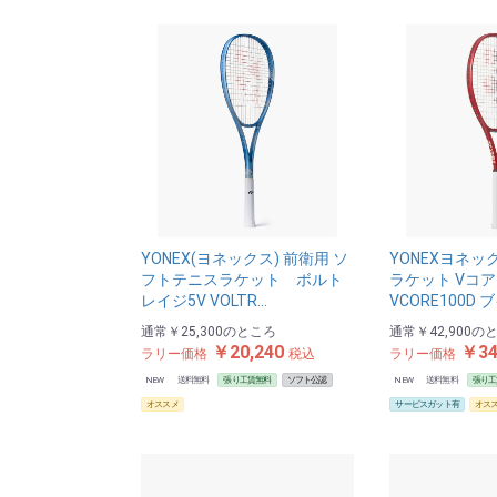
YONEX(ヨネックス) 前衛用 ソ
YONEXヨネッ
フトテニスラケット ボルト
ラケット Vコア
レイジ5V VOLTR…
VCORE100D 
通常
￥25,300
のところ
通常
￥42,900
の
￥20,240
￥34
ラリー価格
税込
ラリー価格
NEW
送料無料
張り工賃無料
ソフト公認
NEW
送料無料
張り工
オススメ
サービスガット有
オス