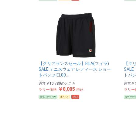
【クリアランスセール】FILA(フィラ)
【クリ
SALE テニスウェア レディース ショー
SAL
トパンツ EL00…
トパンツ
通常
￥10,780
のところ
通常
￥1
￥8,085
ラリー価格
税込
ラリー
ゆうパケットOK
オススメ
SALE
ゆうパケッ