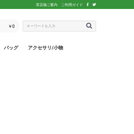
実店舗ご案内
ご利用ガイド
￥0
バッグ
アクセサリ/小物
ぶウェア
ア
インナー/スパッ
ス
シックス)
アディダス)
エレッセ)
(ダンロップ)
スリクソン)
ーセン)
キ)
バボラ)
o(パラディーゾ)
)
リンス)
ミズノ)
ance(ニューバラ
ネックス)
rtif(ルコックス
リュック
トートバッグ
ショルダーバッグ
ラケットバッグ
ラケットケース
シューズケース
マルチケース
クーラーバッグ・クーラー
ランドリーバッグ
スタッフバック
adidas(アディダス)
Wilson(ウィルソン)
ellesse(エレッセ)
GOSEN(ゴーセン)
NIKE(ナイキ)
New Balance(ニューバラ
BabolaT(バボラ)
DUNLOP(ダンロップ)
FILA(フィラ)
HEAD(ヘッド)
mizuno(ミズノ)
prince(プリンス)
YONEX(ヨネックス)
マスク
ボール
バック備品
ラケット用品
キャップ・バイザー
サングラス
ヘアバンド・リストバンド
アームカバー
グローブ・手袋
ソックス
ネックウォーマー
タオル
傘
ポーチ/コインケース
ネックカバー
UV対策
防寒対策
サプリメント・ドリンク
コート用品
ベージュ
カラフル/多色
ピンク
ブラウン/茶
パープル/紫
ブルー・ネイビー/青・紺
グリーン/緑
イエロー/黄
オレンジ/橙
レッド/赤
グレー/灰
ブラック/黒
ホワイト/白
ウォームアップシャツ
ベスト
ジャケット
ベンチコート
Tシャツ/ポロシャツ(半袖)
Tシャツ(長袖)
トレーナー/パーカー/セー
ゲームシャツ
ブレーカー
ウォームアップパンツ
ショートパンツ
ロングパンツ
スコート
オーバースカート
UV対策
ボレロ
練習グッズ
エアポンプ
グリップテープ
エッジガード
振動止め
UV対策
UV対策
UV対策
)
ボックス
ンス)
ター