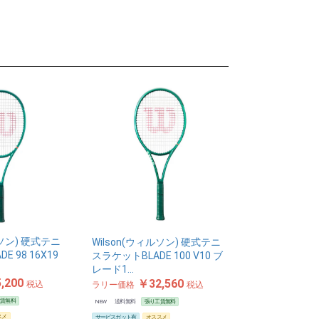
ルソン) 硬式テニ
Wilson(ウィルソン) 硬式テニ
E 98 16X19
スラケットBLADE 100 V10 ブ
レード1…
,200
￥32,560
税込
ラリー価格
税込
工賃無料
NEW
送料無料
張り工賃無料
スメ
サービスガット有
オススメ