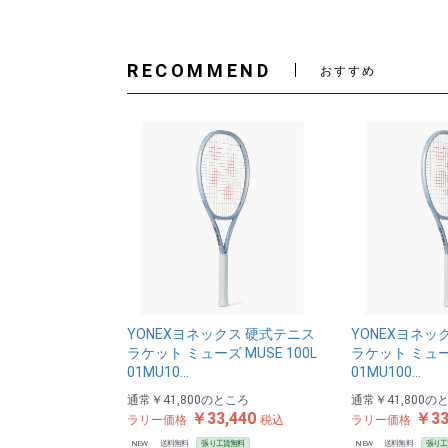
RECOMMEND
おすすめ
YONEXヨネックス 硬式テニス
YONEXヨネッ
ラケット ミューズ MUSE 100L
ラケット ミューズ
01MU10…
01MU100…
通常
￥41,800
のところ
通常
￥41,800
の
￥33,440
￥33
ラリー価格
税込
ラリー価格
NEW
送料無料
張り工賃無料
NEW
送料無料
張り工