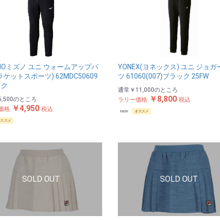
UNOミズノ ユニ ウォームアップパ
YONEX(ヨネックス) ユニ ジョ
ラケットスポーツ) 62MDC50609
ツ 61060(007)ブラック 25FW
ック
通常
￥11,000
のところ
￥8,800
,500
のところ
ラリー価格
税込
￥4,950
価格
税込
NEW
オススメ
オススメ