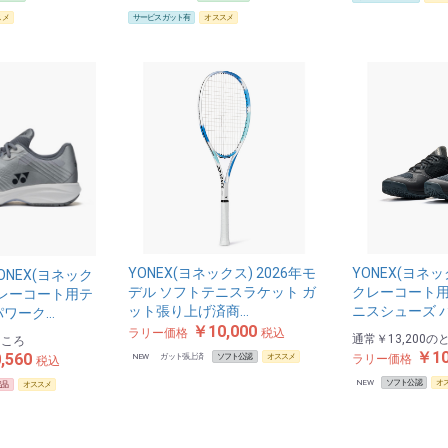
スメ
サービスガット有
オススメ
YONEX(ヨネックス) 2026年モ
YONEX(ヨネ
NEX(ヨネック
デル ソフトテニスラケット ガ
クレーコート用
クレーコート用テ
ット張り上げ済商…
ニスシューズ 
パワーク…
￥10,000
ラリー価格
税込
通常
￥13,200
の
ところ
￥10
,560
NEW
ガット張上済
ソフト公認
オススメ
ラリー価格
税込
NEW
ソフト公認
オ
定品
オススメ