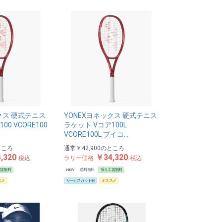
クス 硬式テニス
YONEXヨネックス 硬式テニス
00 VCORE100
ラケット Vコア100L
VCORE100L ブイコ…
ところ
通常
￥42,900
のところ
,320
￥34,320
税込
ラリー価格
税込
工賃無料
NEW
送料無料
張り工賃無料
スメ
サービスガット有
オススメ