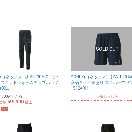
EXヨネックス 【SALE30％OFF】ウ
YONEX(ヨネックス) 【SALE30％
ズニットウォームアップパンツ.
商品タグ不良あり ユニハーフパ
(00…
15124(01…
,700
のところ
完売しました
￥5,390
価格
税込
SALE