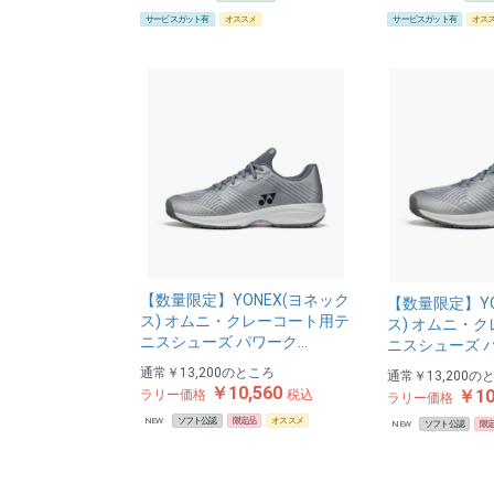
サービスガット有
オススメ
サービスガット有
オス
【数量限定】YONEX(ヨネック
【数量限定】YO
ス) オムニ・クレーコート用テ
ス) オムニ・
ニスシューズ パワーク…
ニスシューズ 
通常
￥13,200
のところ
通常
￥13,200
の
￥10,560
￥10
ラリー価格
税込
ラリー価格
NEW
ソフト公認
限定品
オススメ
NEW
ソフト公認
限