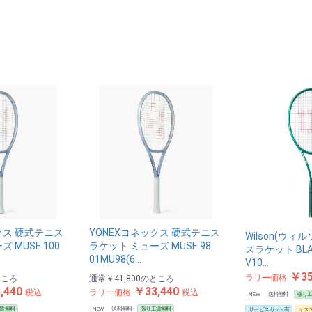
お買い物を続ける
カートへ進む
クス 硬式テニス
YONEXヨネックス 硬式テニス
Wilson(ウィ
 MUSE 100
ラケット ミューズ MUSE 98
スラケット BLAD
01MU98(6…
V10…
￥35
ラリー価格
ところ
通常
￥41,800
のところ
,440
￥33,440
税込
ラリー価格
税込
NEW
送料無料
張り
賃無料
NEW
送料無料
張り工賃無料
サービスガット有
オス