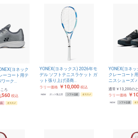
YONEX(ヨネックス) 2026年モ
YONEX(ヨネ
NEX(ヨネック
デル ソフトテニスラケット ガ
クレーコート用
クレーコート用テ
ット張り上げ済商…
ニスシューズ 
パワーク…
￥10,000
ラリー価格
税込
通常
￥13,200
の
ところ
￥10
,560
NEW
ガット張上済
ソフト公認
オススメ
ラリー価格
税込
NEW
ソフト公認
オ
定品
オススメ