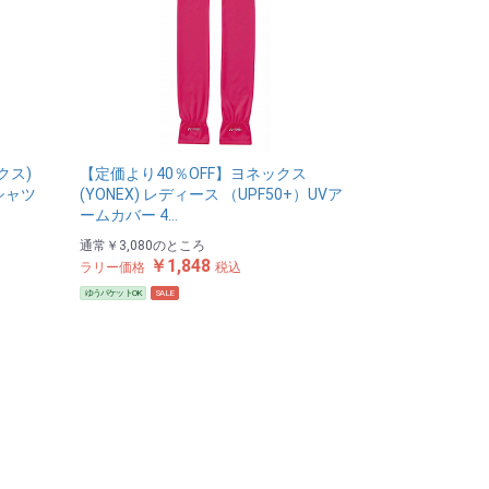
クス)
【定価より40％OFF】ヨネックス
シャツ
(YONEX) レディース （UPF50+）UVア
ームカバー 4…
通常
￥3,080
のところ
￥1,848
ラリー価格
税込
ゆうパケットOK
SALE