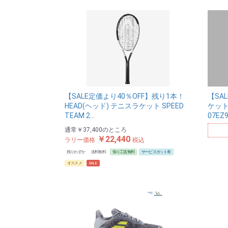
【SALE定価より40％OFF】残り1本！
【SA
HEAD(ヘッド) テニスラケット SPEED
ケット 
TEAM 2…
07EZ
通常
￥37,400
のところ
￥22,440
ラリー価格
税込
残りわずか
送料無料
張り工賃無料
サービスガット有
オススメ
SALE