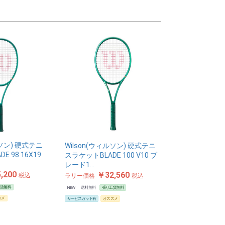
ルソン) 硬式テニ
Wilson(ウィルソン) 硬式テニ
E 98 16X19
スラケットBLADE 100 V10 ブ
レード1…
,200
￥32,560
税込
ラリー価格
税込
工賃無料
NEW
送料無料
張り工賃無料
スメ
サービスガット有
オススメ