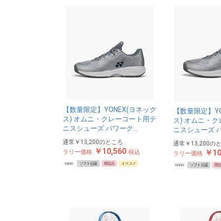
【数量限定】YONEX(ヨネック
【数量限定】YO
ス) オムニ・クレーコート用テ
ス) オムニ・
ニスシューズ パワーク…
ニスシューズ 
通常
￥13,200
のところ
通常
￥13,200
の
￥10,560
￥10
ラリー価格
税込
ラリー価格
NEW
ソフト公認
限定品
オススメ
NEW
ソフト公認
限