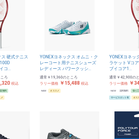
クス 硬式テニス
YONEXヨネックス オムニ・ク
YONEXヨネッ
100D
レーコート用テニスシューズ
ラケット Vコア1
ブイコ…
レディース パワークッシ…
ブイコア1…
ところ
通常
￥19,360
のところ
通常
￥42,900
の
,320
￥15,488
￥34
税込
ラリー価格
税込
ラリー価格
賃無料
NEW
オススメ
NEW
送料無料
張り
スメ
サービスガット有
オス