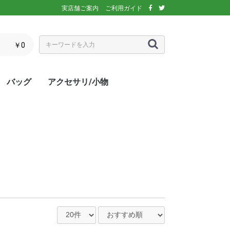
実店舗ご案内
ご利用ガイド
￥0
バッグ
アクセサリ/小物
ぶウェア
ア
インナー/スパッ
ス
シックス)
アディダス)
エレッセ)
(ダンロップ)
スリクソン)
ーセン)
キ)
バボラ)
o(パラディーゾ)
)
リンス)
ミズノ)
ance(ニューバラ
ネックス)
rtif(ルコックス
リュック
トートバッグ
ショルダーバッグ
ラケットバッグ
ラケットケース
シューズケース
マルチケース
クーラーバッグ・クーラー
ランドリーバッグ
スタッフバック
adidas(アディダス)
Wilson(ウィルソン)
ellesse(エレッセ)
GOSEN(ゴーセン)
NIKE(ナイキ)
New Balance(ニューバラ
BabolaT(バボラ)
DUNLOP(ダンロップ)
FILA(フィラ)
HEAD(ヘッド)
mizuno(ミズノ)
prince(プリンス)
YONEX(ヨネックス)
マスク
ボール
バック備品
ラケット用品
キャップ・バイザー
サングラス
ヘアバンド・リストバンド
アームカバー
グローブ・手袋
ソックス
ネックウォーマー
タオル
傘
ポーチ/コインケース
ネックカバー
UV対策
防寒対策
サプリメント・ドリンク
コート用品
ベージュ
カラフル/多色
ピンク
ブラウン/茶
パープル/紫
ブルー・ネイビー/青・紺
グリーン/緑
イエロー/黄
オレンジ/橙
レッド/赤
グレー/灰
ブラック/黒
ホワイト/白
ウォームアップシャツ
ベスト
ジャケット
ベンチコート
Tシャツ/ポロシャツ(半袖)
Tシャツ(長袖)
トレーナー/パーカー/セー
ゲームシャツ
ブレーカー
ウォームアップパンツ
ショートパンツ
ロングパンツ
スコート
オーバースカート
UV対策
ボレロ
練習グッズ
エアポンプ
グリップテープ
エッジガード
振動止め
UV対策
UV対策
UV対策
)
ボックス
ンス)
ター