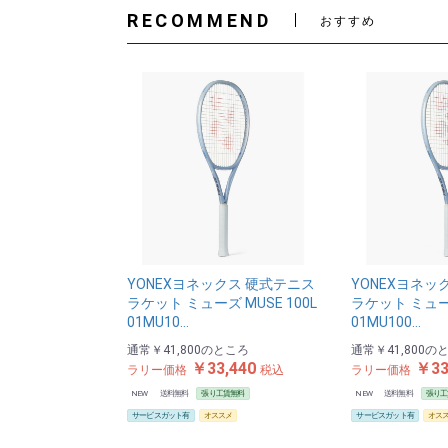
RECOMMEND
おすすめ
YONEXヨネックス 硬式テニス
YONEXヨネッ
ラケット ミューズ MUSE 100L
ラケット ミューズ
01MU10…
01MU100…
通常
￥41,800
のところ
通常
￥41,800
の
￥33,440
￥33
ラリー価格
税込
ラリー価格
NEW
送料無料
張り工賃無料
NEW
送料無料
張り工
サービスガット有
オススメ
サービスガット有
オス