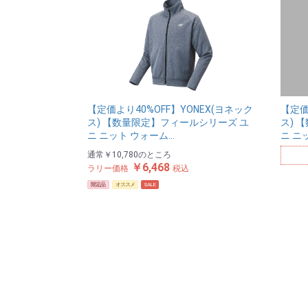
【定価より40%OFF】YONEX(ヨネック
【定価
ス) 【数量限定】フィールシリーズ ユ
ス) 
ニ ニット ウォーム…
ニ ニ
通常
￥10,780
のところ
￥6,468
ラリー価格
税込
限定品
オススメ
SALE