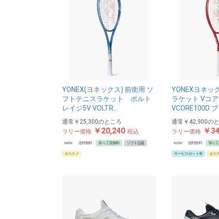
YONEX(ヨネックス) 前衛用 ソ
YONEXヨネッ
フトテニスラケット ボルト
ラケット Vコア
レイジ5V VOLTR…
VCORE100D 
通常
￥25,300
のところ
通常
￥42,900
の
￥20,240
￥34
ラリー価格
税込
ラリー価格
NEW
送料無料
張り工賃無料
ソフト公認
NEW
送料無料
張り工
オススメ
サービスガット有
オス