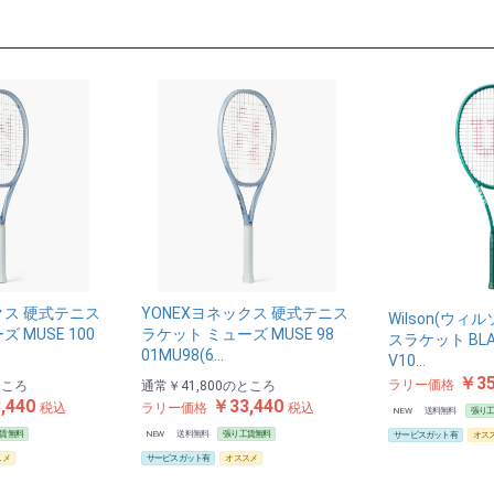
お買い物を続ける
カートへ進む
クス 硬式テニス
YONEXヨネックス 硬式テニス
Wilson(ウィ
 MUSE 100
ラケット ミューズ MUSE 98
スラケット BLAD
01MU98(6…
V10…
￥35
ラリー価格
ところ
通常
￥41,800
のところ
,440
￥33,440
税込
ラリー価格
税込
NEW
送料無料
張り
賃無料
NEW
送料無料
張り工賃無料
サービスガット有
オス
スメ
サービスガット有
オススメ