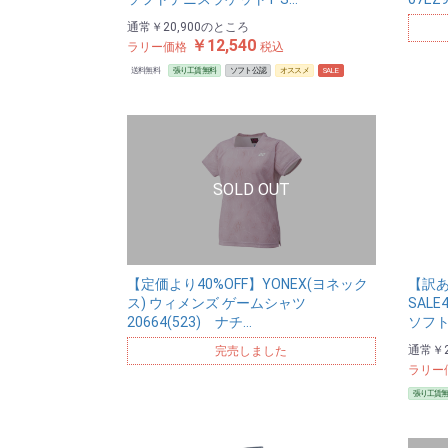
通常
￥20,900
のところ
￥12,540
ラリー価格
税込
送料無料
張り工賃無料
ソフト公認
オススメ
SALE
【定価より40%OFF】YONEX(ヨネック
【訳
ス) ウィメンズ ゲームシャツ
SALE
20664(523) ナチ…
ソフト
通常
￥2
完売しました
ラリー
張り工賃