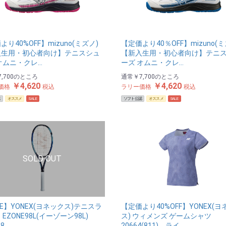
より40%OFF】mizuno(ミズノ)
【定価より40％OFF】mizuno(ミ
入生用・初心者向け】テニスシュ
【新入生用・初心者向け】テニ
オムニ・クレ…
ーズ オムニ・クレ…
,700
のところ
通常
￥7,700
のところ
￥4,620
￥4,620
価格
税込
ラリー価格
税込
認
オススメ
SALE
ソフト公認
オススメ
SALE
LE】YONEX(ヨネックス)テニスラ
【定価より40%OFF】YONEX(
EZONE98L(イーゾーン98L)
ス) ウィメンズ ゲームシャツ
98…
20664(811) ライ…