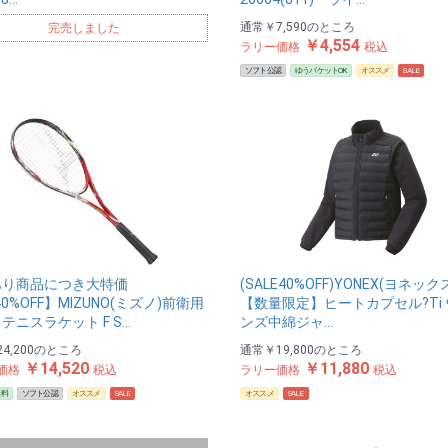
通常
￥7,590
のところ
完売しました
￥4,554
ラリー価格
税込
ソフト公認
ゆうパケットOK
オススメ
SALE
あり商品につき大特価
(SALE40%OFF)YONEX(ヨネック
40%OFF】MIZUNO(ミズノ)前衛用
【数量限定】ヒートカプセル?Ti
テニスラケット F S…
ンズ中綿ジャ…
4,200
のところ
通常
￥19,800
のところ
￥14,520
￥11,880
価格
税込
ラリー価格
税込
無料
ソフト公認
オススメ
SALE
オススメ
SALE