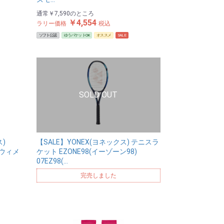
通常
￥7,590
のところ
￥4,554
ラリー価格
税込
ソフト公認
ゆうパケットOK
オススメ
SALE
ス)
【SALE】YONEX(ヨネックス) テニスラ
 ウィメ
ケット EZONE98(イーゾーン98)
07EZ98(…
完売しました