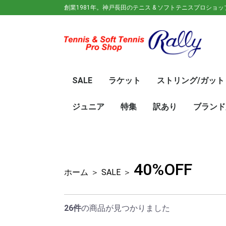
創業1981年。神戸長田のテニス & ソフトテニスプロショ
SALE
ラケット
ストリング/ガット
ガット(ソフトテニス)
ガット(硬式)
ラケット(硬式)
ソフトテニスラケット
シューズ
ウェア
バック
キャップ
その他
70%OFF
60％OFF
50%OFF
45%OFF
40%OFF
35%OFF
30%OFF
25％OFF
テニス(硬式)
ソフトテニス(軟式)
テニス(硬式)
ソフトテニス(軟式)
メンズ/ユニセッ
レディース
初心
ジュ
Wils
SRI
DUN
Babo
Prin
HEA
Toal
YON
SAL
中学
新入
初心
前衛/
後衛
オー
GOS
SRI
DUN
mizu
YON
SAL
ジュニア
特集
訳あり
ブランド
ト
ラケット
ウェア
シューズ
冬のオススメ商品
夏のオススメ商品
UV対策
お得な福袋
軟式ラケット
硬式ラケット
バッグ
シューズ
ウェア
asics(ア
adidas(
Wilson(
ellesse(
GOSEN(
zaoral(
SIGNUM 
SRIXON(
DUNLOP
K・SWISS
TecniFi
TOALSO
NIKE(ナイ
New Bal
BabolaT
Paradis
PINKION
YAKeNU(
FILA(フィ
Prince(
HEAD(ヘッ
mizuno(
YONEX(
LUCENT
LUXILON
KENKO(
ロ)
バー)
ンス)
40%OFF
ホーム
＞
SALE
＞
26件
の商品が見つかりました