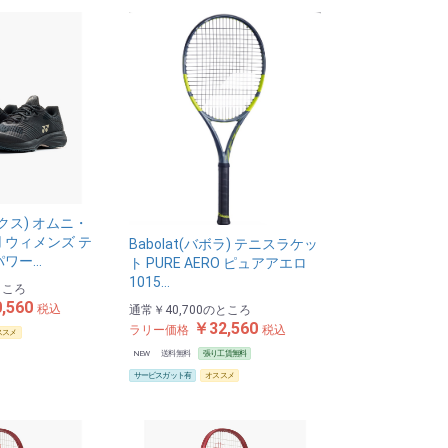
ックス) オムニ・
 ウィメンズ テ
Babolat(バボラ) テニスラケッ
パワー…
ト PURE AERO ピュアアエロ
1015…
ところ
,560
税込
通常
￥40,700
のところ
￥32,560
ラリー価格
税込
ススメ
NEW
送料無料
張り工賃無料
サービスガット有
オススメ