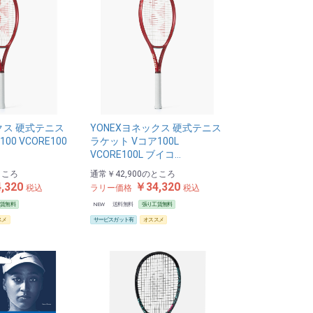
クス 硬式テニス
YONEXヨネックス 硬式テニス
00 VCORE100
ラケット Vコア100L
VCORE100L ブイコ…
ところ
通常
￥42,900
のところ
,320
￥34,320
税込
ラリー価格
税込
工賃無料
NEW
送料無料
張り工賃無料
スメ
サービスガット有
オススメ