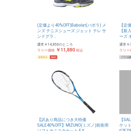
(定価より40%OFF)Babolat(バボラ) メ
【定価
ンズ テニスシューズ ジェット テレ サ
【新
ンドグラ…
ーズ 
通常
￥14,850
のところ
通常
￥7
￥11,880
ラリー価格
税込
ラリー
オススメ
SALE
ソフト公
【訳あり商品につき大特価
【SA
SALE40%OFF】MIZUNO(ミズノ)前衛用
ケット 
ソフトテニスラケット F S…
07EZ