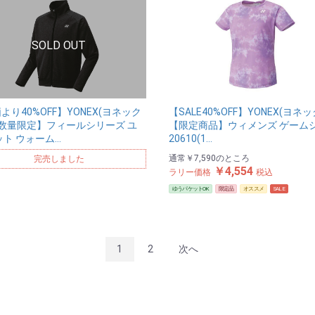
より40%OFF】YONEX(ヨネック
【SALE40%OFF】YONEX(ヨネッ
【数量限定】フィールシリーズ ユ
【限定商品】ウィメンズ ゲーム
ット ウォーム…
20610(1…
通常
￥7,590
のところ
完売しました
￥4,554
ラリー価格
税込
ゆうパケットOK
限定品
オススメ
SALE
1
2
次へ