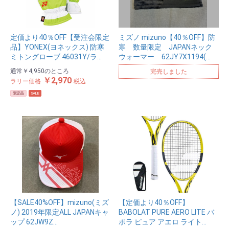
定価より40％OFF【受注会限定
ミズノ mizuno【40％OFF】防
品】YONEX(ヨネックス) 防寒
寒 数量限定 JAPANネック
ミトングローブ 46031Y/ラ…
ウォーマー 62JY7X1194(…
通常
￥4,950
のところ
完売しました
￥2,970
ラリー価格
税込
限定品
SALE
【SALE40%OFF】mizuno(ミズ
【定価より40％OFF】
ノ) 2019年限定ALL JAPANキャ
BABOLAT PURE AERO LITE バ
ップ 62JW9Z…
ボラ ピュア アエロ ライト…