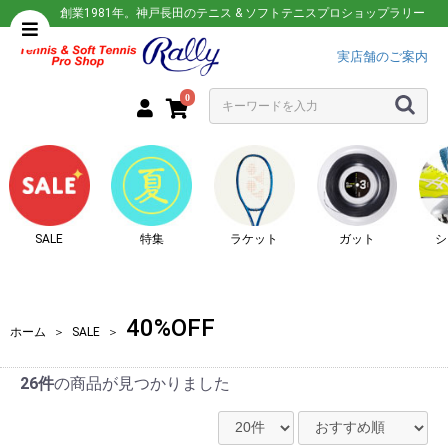
創業1981年。神戸長田のテニス & ソフトテニスプロショップラリー
実店舗のご案内
0
SALE
特集
ラケット
ガット
シ
40%OFF
ホーム
＞
SALE
＞
26件
の商品が見つかりました