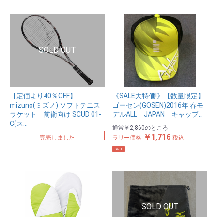
【定価より40％OFF】
《SALE大特価!》【数量限定】
mizuno(ミズノ) ソフトテニス
ゴーセン(GOSEN)2016年 春モ
ラケット 前衛向け SCUD 01-
デルALL JAPAN キャップ…
C(ス…
通常
￥2,860
のところ
￥1,716
完売しました
ラリー価格
税込
SALE