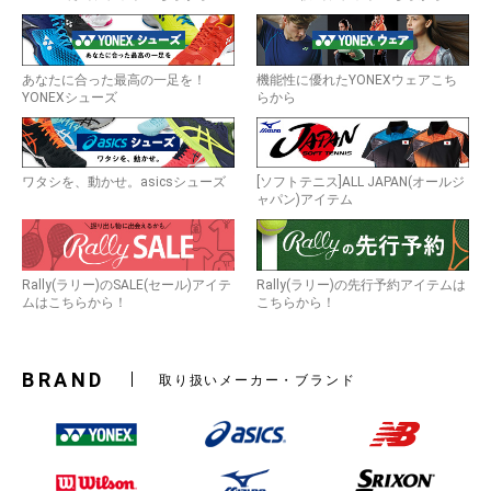
お買い物を続ける
カートへ進む
あなたに合った最高の一足を！
機能性に優れたYONEXウェアこち
YONEXシューズ
らから
ワタシを、動かせ。asicsシューズ
[ソフトテニス]ALL JAPAN(オールジ
ャパン)アイテム
Rally(ラリー)のSALE(セール)アイテ
Rally(ラリー)の先行予約アイテムは
ムはこちらから！
こちらから！
BRAND
取り扱いメーカー・ブランド