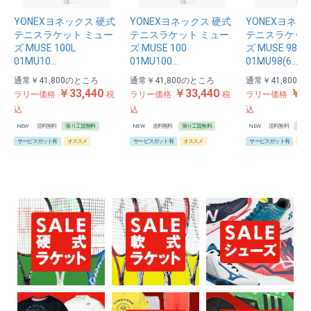
YONEXヨネックス 硬式
YONEXヨネックス 硬式
YONEXヨネッ
テニスラケット ミュー
テニスラケット ミュー
テニスラケット
ズ MUSE 100L
ズ MUSE 100
ズ MUSE 98
01MU10…
01MU100…
01MU98(6…
通常
￥41,800
のところ
通常
￥41,800
のところ
通常
￥41,800
の
￥33,440
￥33,440
￥33
ラリー価格
税
ラリー価格
税
ラリー価格
込
込
込
NEW
送料無料
張り工賃無料
NEW
送料無料
張り工賃無料
NEW
送料無料
張り
サービスガット有
オススメ
サービスガット有
オススメ
サービスガット有
オス