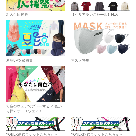
新入生応援祭
【クリアランスセール】FILA
夏涼UV対策特集
マスク特集
何色のウェアでプレーする？ 色か
ら探すテニスウェア！
YONEX硬式ラケットこちらから
YONEX軟式ラケットこちらから