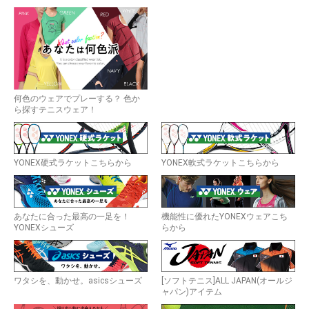
何色のウェアでプレーする？ 色か
ら探すテニスウェア！
YONEX硬式ラケットこちらから
YONEX軟式ラケットこちらから
あなたに合った最高の一足を！
機能性に優れたYONEXウェアこち
YONEXシューズ
らから
ワタシを、動かせ。asicsシューズ
[ソフトテニス]ALL JAPAN(オールジ
ャパン)アイテム