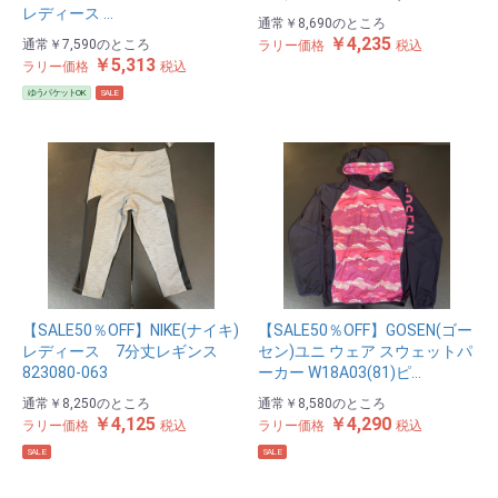
レディース …
通常
￥8,690
のところ
￥4,235
通常
￥7,590
のところ
ラリー価格
税込
￥5,313
ラリー価格
税込
ゆうパケットOK
SALE
【SALE50％OFF】NIKE(ナイキ)
【SALE50％OFF】GOSEN(ゴー
レディース 7分丈レギンス
セン)ユニ ウェア スウェットパ
823080-063
ーカー W18A03(81)ピ…
通常
￥8,250
のところ
通常
￥8,580
のところ
￥4,125
￥4,290
ラリー価格
税込
ラリー価格
税込
SALE
SALE