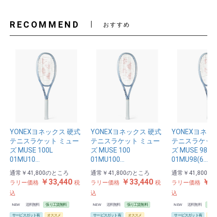
RECOMMEND
おすすめ
YONEXヨネックス 硬式
YONEXヨネックス 硬式
YONEXヨネッ
テニスラケット ミュー
テニスラケット ミュー
テニスラケット
ズ MUSE 100L
ズ MUSE 100
ズ MUSE 98
01MU10…
01MU100…
01MU98(6…
通常
￥41,800
のところ
通常
￥41,800
のところ
通常
￥41,800
の
お買い物を続ける
カートへ進む
￥33,440
￥33,440
￥33
ラリー価格
税
ラリー価格
税
ラリー価格
込
込
込
NEW
送料無料
張り工賃無料
NEW
送料無料
張り工賃無料
NEW
送料無料
張り
サービスガット有
オススメ
サービスガット有
オススメ
サービスガット有
オス