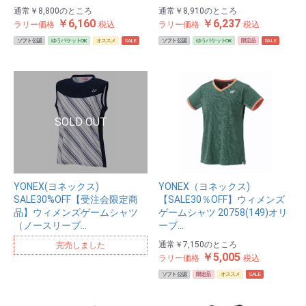
通常
￥8,800
のところ
通常
￥8,910
のところ
￥6,160
￥6,237
ラリー価格
税込
ラリー価格
税込
ソフト公認
ゆうパケットOK
オススメ
SALE
ソフト公認
ゆうパケットOK
限定品
SALE
YONEX(ヨネックス)
YONEX（ヨネックス)
SALE30%OFF【受注会限定商
【SALE30％OFF】ウィメンズ
品】ウィメンズゲームシャツ
ゲームシャツ 20758(149)オリ
（ノースリーブ…
ーブ…
通常
￥7,150
のところ
完売しました
￥5,005
ラリー価格
税込
ソフト公認
限定品
オススメ
SALE