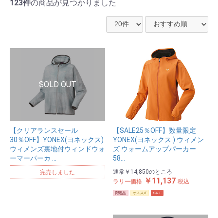
123件
の商品が見つかりました
【クリアランスセール
【SALE25％OFF】数量限定
30％OFF】YONEX(ヨネックス)
YONEX(ヨネックス ) ウィメン
ウィメンズ裏地付ウィンドウォ
ズ ウォームアップパーカー
ーマーパーカ …
58…
通常
￥14,850
のところ
完売しました
￥11,137
ラリー価格
税込
限定品
オススメ
SALE