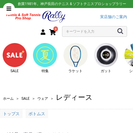
創業1981年。神戸長田のテニス & ソフトテニスプロショップラリー
実店舗のご案内
0
SALE
特集
ラケット
ガット
シ
レディース
ホーム
＞
SALE
＞
ウェア
＞
トップス
ボトムス