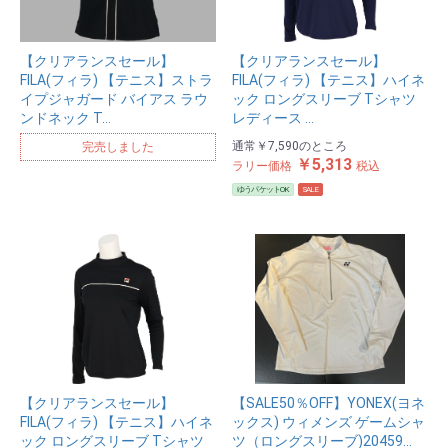
【クリアランスセール】
【クリアランスセール】
FILA(フィラ) 【テニス】ストラ
FILA(フィラ) 【テニス】ハイネ
イプジャガード バイアス ラウ
ック ロングスリーブ Tシャツ
ンドネック T…
レディース …
通常
￥7,590
のところ
完売しました
￥5,313
ラリー価格
税込
ゆうパケットOK
SALE
【クリアランスセール】
【SALE50％OFF】YONEX(ヨネ
FILA(フィラ) 【テニス】ハイネ
ックス) ウィメンズ ゲームシャ
ック ロングスリーブ Tシャツ
ツ（ロングスリーブ)20459…