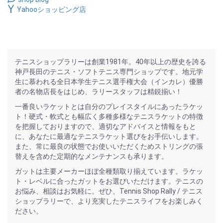
Yahooショッピング店
テニスショップラリーは創業1981年。40年以上の歴史を誇る
神戸長田のテニス・ソフトテニス専門ショップです。地元学
生に慕われる全日本学生テニス選手権大会（インカレ）優勝
者の名物店長をはじめ、ラリースタッフは精鋭揃い！
一番良いラケットとは自分のプレイスタイルにあったラケッ
ト！硬式・軟式とも幅広く多種多様なテニスラケットの特徴
を把握しておりますので、適切なアドバイスと情報をもと
に、あなたに最適なテニスラケット選びをお手伝いします。
また、常に最良の状態でお使いいただくためストリングの張
替えを含めた定期的なメンテナンスも承ります。
ガットは主要メーカーほぼ全種類取り揃えています。ラケッ
ト・レベルに合ったガットをお選びいただけます。テニスの
お悩み、相談はお気軽に。ぜひ、Tennis Shop Rally / テニス
ショップラリーで、より充実したテニスライフをお楽しみく
ださい。