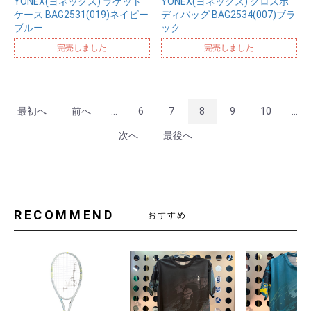
YONEX(ヨネックス) ラケット
YONEX(ヨネックス) クロスボ
ケース BAG2531(019)ネイビー
ディバッグ BAG2534(007)ブラ
ブルー
ック
完売しました
完売しました
最初へ
前へ
...
6
7
8
9
10
...
次へ
最後へ
RECOMMEND
おすすめ