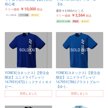
初心者…
【ゆ…
￥10,000
ラリー価格
税込
通常
￥3,960
のところ
￥3,564
ガット張上済
ソフト公認
オススメ
ラリー価格
税込
ゆうパケットOK
限定品
オススメ
YONEX(ヨネックス) 【受注会
YONEX(ヨネックス) 【受注会
限定】ユニドライTシャツ
限定】ユニドライTシャツ
16795Y(472)ミッドナイトネイ
16795Y(786)ブラストブルー
ビー…
【ゆう…
完売しました
完売しました