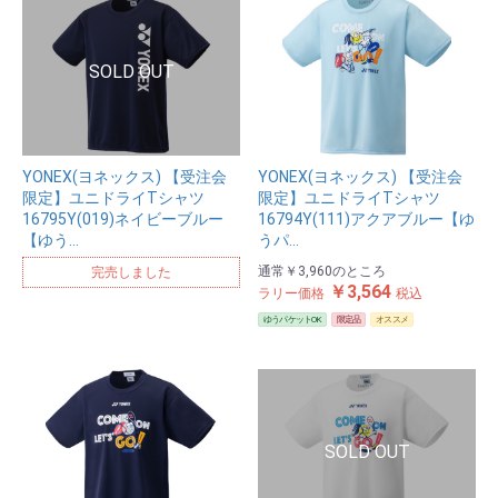
YONEX(ヨネックス) 【受注会
YONEX(ヨネックス) 【受注会
限定】ユニドライTシャツ
限定】ユニドライTシャツ
16795Y(019)ネイビーブルー
16794Y(111)アクアブルー【ゆ
【ゆう…
うパ…
通常
￥3,960
のところ
完売しました
￥3,564
ラリー価格
税込
ゆうパケットOK
限定品
オススメ