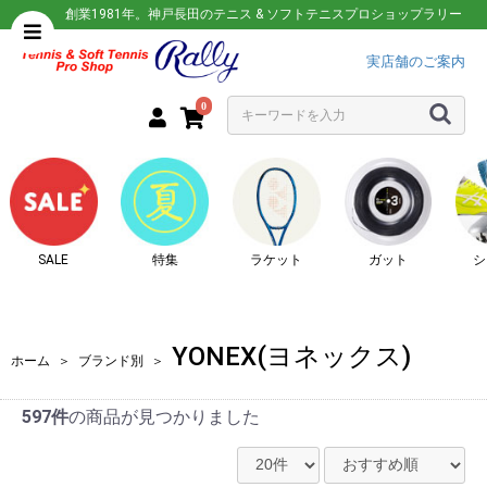
創業1981年。神戸長田のテニス & ソフトテニスプロショップラリー
実店舗のご案内
0
SALE
特集
ラケット
ガット
シ
YONEX(ヨネックス)
ホーム
＞
ブランド別
＞
597件
の商品が見つかりました