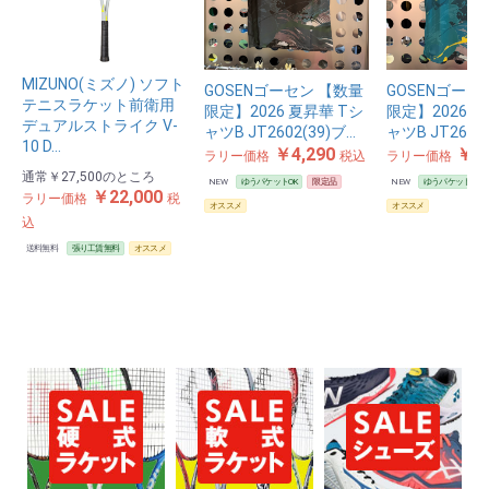
MIZUNO(ミズノ) ソフト
GOSENゴーセン 【数量
GOSENゴーセ
テニスラケット前衛用
限定】2026 夏昇華 Tシ
限定】2026 
デュアルストライク V-
ャツB JT2602(39)ブ…
ャツB JT2602
10 D…
￥4,290
￥4,
ラリー価格
税込
ラリー価格
通常
￥27,500
のところ
NEW
ゆうパケットOK
限定品
NEW
ゆうパケットOK
￥22,000
ラリー価格
税
オススメ
オススメ
込
送料無料
張り工賃無料
オススメ
お買い物を続ける
カートへ進む