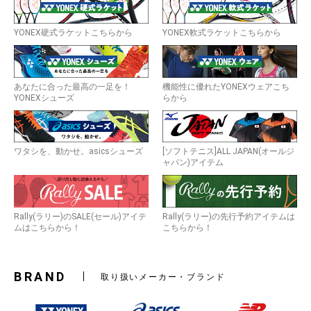
YONEX硬式ラケットこちらから
YONEX軟式ラケットこちらから
あなたに合った最高の一足を！
機能性に優れたYONEXウェアこち
YONEXシューズ
らから
ワタシを、動かせ。asicsシューズ
[ソフトテニス]ALL JAPAN(オールジ
ャパン)アイテム
Rally(ラリー)のSALE(セール)アイテ
Rally(ラリー)の先行予約アイテムは
ムはこちらから！
こちらから！
BRAND
取り扱いメーカー・ブランド