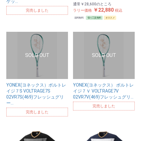
ケッ…
通常
￥28,600
のところ
￥22,880
完売しました
ラリー価格
税込
送料無料
張り工賃無料
オススメ
YONEX(ヨネックス）ボルトレ
YONEX(ヨネックス） ボルトレ
イジ７S VOLTRAGE7S
イジ７Ｖ VOLTRAGE7V
02VR7S(469)フレッシュグリ
02VR7V(469)フレッシュグリ…
ー…
完売しました
完売しました