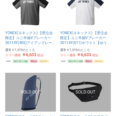
YONEX(ヨネックス) 【受注会
YONEX(ヨネックス) 【受注会
限定】ユニ半袖Vブレーカー.
限定】ユニ半袖Vブレーカー.
30114Y(405)アイアングレー…
30114Y(011)ホワイト【ゆう…
通常
￥7,370
のところ
通常
￥7,370
のところ
￥6,633
￥6,633
ラリー価格
税込
ラリー価格
税込
NEW
ゆうパケットOK
限定品
オススメ
NEW
ゆうパケットOK
限定品
オススメ