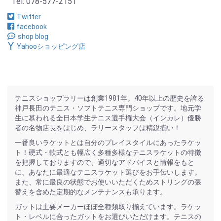
Tel: 078-577-2151
Twitter
facebook
shop blog
Yahooショッピング店
テニスショップラリーは創業1981年。40年以上の歴史を誇る
神戸長田のテニス・ソフトテニス専門ショップです。地元学
生に慕われる全日本学生テニス選手権大会（インカレ）優勝
者の名物店長をはじめ、ラリースタッフは精鋭揃い！
一番良いラケットとは自分のプレイスタイルにあったラケッ
ト！硬式・軟式とも幅広く多種多様なテニスラケットの特徴
を把握しておりますので、適切なアドバイスと情報をもと
に、あなたに最適なテニスラケット選びをお手伝いします。
また、常に最良の状態でお使いいただくためストリングの張
替えを含めた定期的なメンテナンスも承ります。
ガットは主要メーカーほぼ全種類取り揃えています。ラケッ
ト・レベルに合ったガットをお選びいただけます。テニスの