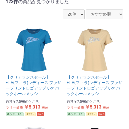
123件
の商品が見つかりました
【クリアランスセール】
【クリアランスセール】
FILA(フィラ)レディース ファザ
FILA(フィラ)レディース ファザ
ープリントロゴアップリケ バ
ープリントロゴアップリケ バ
ックホールメッシ…
ックホールメッシ…
通常
￥7,590
のところ
通常
￥7,590
のところ
￥5,313
￥5,313
ラリー価格
税込
ラリー価格
税込
ゆうパケットOK
オススメ
SALE
ゆうパケットOK
オススメ
SALE