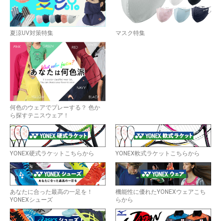
夏涼UV対策特集
マスク特集
何色のウェアでプレーする？ 色か
ら探すテニスウェア！
YONEX硬式ラケットこちらから
YONEX軟式ラケットこちらから
あなたに合った最高の一足を！
機能性に優れたYONEXウェアこち
YONEXシューズ
らから