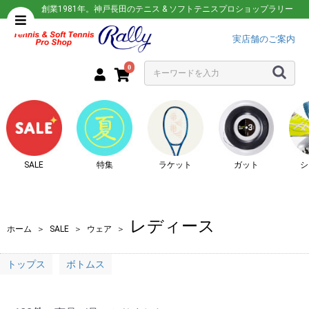
創業1981年。神戸長田のテニス & ソフトテニスプロショップラリー
実店舗のご案内
0
SALE
特集
ラケット
ガット
シ
レディース
ホーム
＞
SALE
＞
ウェア
＞
トップス
ボトムス