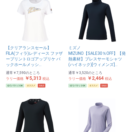
【クリアランスセール】
ミズノ
FILA(フィラ)レディース ファザ
MIZUNO【SALE30％OFF】【発
ープリントロゴアップリケ バ
熱素材】ブレスサーモシャツ
ックホールメッシ…
(ハイネック)[ウィメンズ]…
通常
￥7,590
のところ
通常
￥3,520
のところ
￥5,313
￥2,464
ラリー価格
税込
ラリー価格
税込
ゆうパケットOK
オススメ
SALE
ゆうパケットOK
オススメ
SALE