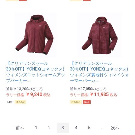
【クリアランスセール
【クリアランスセール
30％OFF】YONEX(ヨネックス)
30％OFF】YONEX(ヨネックス)
ウィメンズニットウォームアッ
ウィメンズ裏地付ウィンドウォ
プパーカー …
ーマーパーカ …
通常
￥13,200
のところ
通常
￥17,050
のところ
￥9,240
￥11,935
ラリー価格
税込
ラリー価格
税込
NEW
オススメ
オススメ
SALE
前へ
1
2
3
4
5
...
次へ