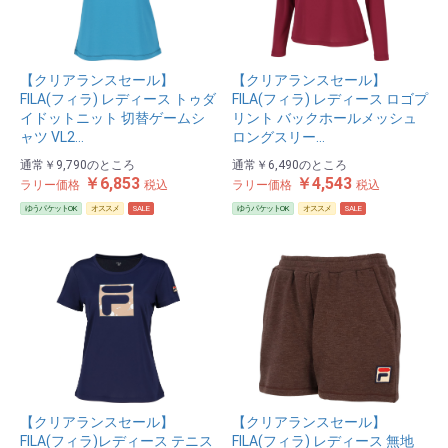
【クリアランスセール】
【クリアランスセール】
FILA(フィラ) レディース トゥダ
FILA(フィラ) レディース ロゴプ
イドットニット 切替ゲームシ
リント バックホールメッシュ
ャツ VL2…
ロングスリー…
通常
￥9,790
のところ
通常
￥6,490
のところ
￥6,853
￥4,543
ラリー価格
税込
ラリー価格
税込
ゆうパケットOK
オススメ
SALE
ゆうパケットOK
オススメ
SALE
【クリアランスセール】
【クリアランスセール】
FILA(フィラ)レディース テニス
FILA(フィラ) レディース 無地