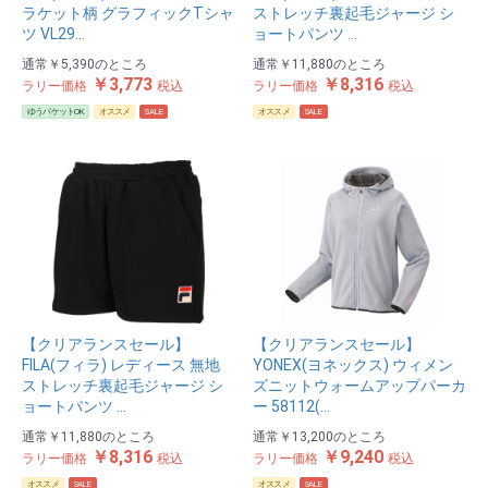
ラケット柄 グラフィックTシャ
ストレッチ裏起毛ジャージ シ
ツ VL29…
ョートパンツ …
通常
￥5,390
のところ
通常
￥11,880
のところ
￥3,773
￥8,316
ラリー価格
税込
ラリー価格
税込
ゆうパケットOK
オススメ
SALE
オススメ
SALE
【クリアランスセール】
【クリアランスセール】
FILA(フィラ) レディース 無地
YONEX(ヨネックス) ウィメン
ストレッチ裏起毛ジャージ シ
ズニットウォームアップパーカ
ョートパンツ …
ー 58112(…
通常
￥11,880
のところ
通常
￥13,200
のところ
￥8,316
￥9,240
ラリー価格
税込
ラリー価格
税込
オススメ
SALE
オススメ
SALE