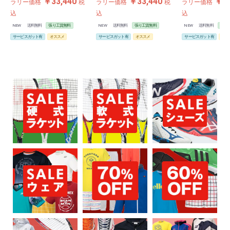
￥33,440
￥33,440
￥33
ラリー価格
税
ラリー価格
税
ラリー価格
込
込
込
NEW
送料無料
張り工賃無料
NEW
送料無料
張り工賃無料
NEW
送料無料
張り
サービスガット有
オススメ
サービスガット有
オススメ
サービスガット有
オス