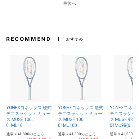
最後へ
RECOMMEND
おすすめ
YONEXヨネックス 硬式
YONEXヨネックス 硬式
YONEXヨネッ
テニスラケット ミュー
テニスラケット ミュー
テニスラケット
ズ MUSE 100L
ズ MUSE 100
ズ MUSE 98
お買い物を続ける
カートへ進む
01MU10…
01MU100…
01MU98(6…
通常
￥41,800
のところ
通常
￥41,800
のところ
通常
￥41,800
の