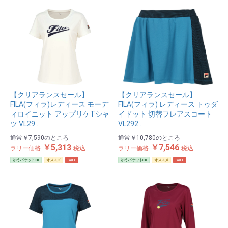
【クリアランスセール】
【クリアランスセール】
FILA(フィラ)レディース モーデ
FILA(フィラ) レディース トゥダ
ィロイニット アップリケTシャ
イドット 切替フレアスコート
ツ VL29…
VL292…
通常
￥7,590
のところ
通常
￥10,780
のところ
￥5,313
￥7,546
ラリー価格
税込
ラリー価格
税込
ゆうパケットOK
オススメ
SALE
ゆうパケットOK
オススメ
SALE