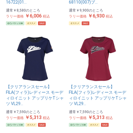
16722(01…
68110(007)ブ…
通常
￥8,580
のところ
通常
￥9,900
のところ
￥6,006
￥6,930
ラリー価格
税込
ラリー価格
税込
ゆうパケットOK
オススメ
SALE
オススメ
SALE
【クリアランスセール】
【クリアランスセール】
FILA(フィラ)レディース モーデ
FILA(フィラ)レディース モーデ
ィロイニット アップリケTシャ
ィロイニット アップリケTシャ
ツ VL29…
ツ VL29…
通常
￥7,590
のところ
通常
￥7,590
のところ
￥5,313
￥5,313
ラリー価格
税込
ラリー価格
税込
ゆうパケットOK
オススメ
SALE
ゆうパケットOK
オススメ
SALE