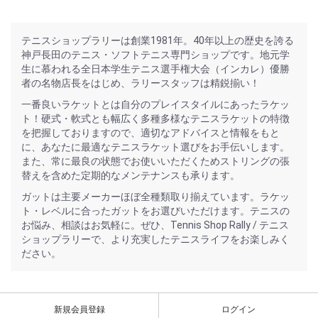
テニスショップラリーは創業1981年。40年以上の歴史を誇る
神戸長田のテニス・ソフトテニス専門ショップです。地元学
生に慕われる全日本学生テニス選手権大会（インカレ）優勝
者の名物店長をはじめ、ラリースタッフは精鋭揃い！
一番良いラケットとは自分のプレイスタイルにあったラケッ
ト！硬式・軟式とも幅広く多種多様なテニスラケットの特徴
を把握しておりますので、適切なアドバイスと情報をもと
に、あなたに最適なテニスラケット選びをお手伝いします。
また、常に最良の状態でお使いいただくためストリングの張
替えを含めた定期的なメンテナンスも承ります。
ガットは主要メーカーほぼ全種類取り揃えています。ラケッ
ト・レベルに合ったガットをお選びいただけます。テニスの
お悩み、相談はお気軽に。ぜひ、Tennis Shop Rally / テニス
ショップラリーで、より充実したテニスライフをお楽しみく
ださい。
新規会員登録
ログイン