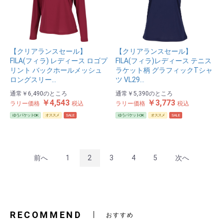
【クリアランスセール】
【クリアランスセール】
FILA(フィラ) レディース ロゴプ
FILA(フィラ)レディース テニス
リント バックホールメッシュ
ラケット柄 グラフィックTシャ
ロングスリー…
ツ VL29…
通常
￥6,490
のところ
通常
￥5,390
のところ
￥4,543
￥3,773
ラリー価格
税込
ラリー価格
税込
ゆうパケットOK
オススメ
SALE
ゆうパケットOK
オススメ
SALE
前へ
1
2
3
4
5
次へ
RECOMMEND
おすすめ