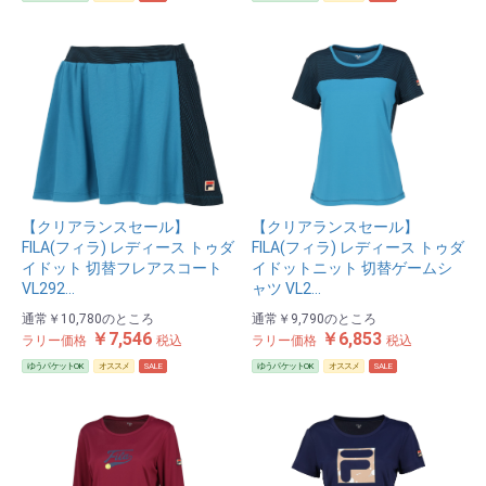
【クリアランスセール】
【クリアランスセール】
FILA(フィラ) レディース トゥダ
FILA(フィラ) レディース トゥダ
イドット 切替フレアスコート
イドットニット 切替ゲームシ
VL292…
ャツ VL2…
通常
￥10,780
のところ
通常
￥9,790
のところ
￥7,546
￥6,853
ラリー価格
税込
ラリー価格
税込
ゆうパケットOK
オススメ
SALE
ゆうパケットOK
オススメ
SALE