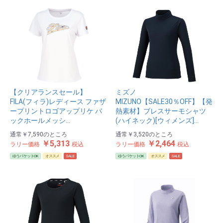
【クリアランスセール】
ミズノ
FILA(フィラ)レディース ファザ
MIZUNO【SALE30％OFF】【発
ープリントロゴアップリケ バ
熱素材】ブレスサーモシャツ
ックホールメッシ…
(ハイネック)[ウィメンズ]…
通常
￥7,590
のところ
通常
￥3,520
のところ
￥5,313
￥2,464
ラリー価格
税込
ラリー価格
税込
ゆうパケットOK
オススメ
SALE
ゆうパケットOK
オススメ
SALE