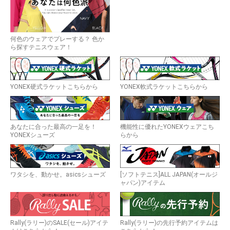
何色のウェアでプレーする？ 色か
ら探すテニスウェア！
YONEX硬式ラケットこちらから
YONEX軟式ラケットこちらから
あなたに合った最高の一足を！
機能性に優れたYONEXウェアこち
YONEXシューズ
らから
ワタシを、動かせ。asicsシューズ
[ソフトテニス]ALL JAPAN(オールジ
ャパン)アイテム
Rally(ラリー)のSALE(セール)アイテ
Rally(ラリー)の先行予約アイテムは