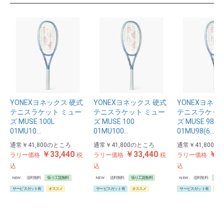
YONEXヨネックス 硬式
YONEXヨネックス 硬式
YONEXヨネッ
テニスラケット ミュー
テニスラケット ミュー
テニスラケット
ズ MUSE 100L
ズ MUSE 100
ズ MUSE 98
01MU10…
01MU100…
01MU98(6…
通常
￥41,800
のところ
通常
￥41,800
のところ
通常
￥41,800
の
￥33,440
￥33,440
￥33
ラリー価格
税
ラリー価格
税
ラリー価格
お買い物を続ける
カートへ進む
込
込
込
NEW
送料無料
張り工賃無料
NEW
送料無料
張り工賃無料
NEW
送料無料
張り
サービスガット有
オススメ
サービスガット有
オススメ
サービスガット有
オス