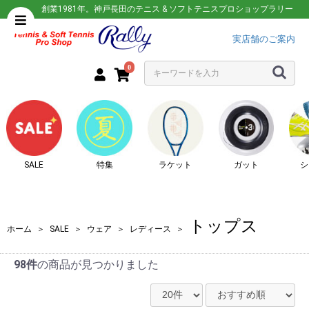
創業1981年。神戸長田のテニス & ソフトテニスプロショップラリー
実店舗のご案内
0
SALE
特集
ラケット
ガット
シ
トップス
ホーム
＞
SALE
＞
ウェア
＞
レディース
＞
98件
の商品が見つかりました